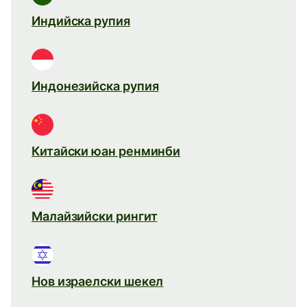
Индийска рупия
Индонезийска рупия
Китайски юан ренминби
Малайзийски рингит
Нов израелски шекел