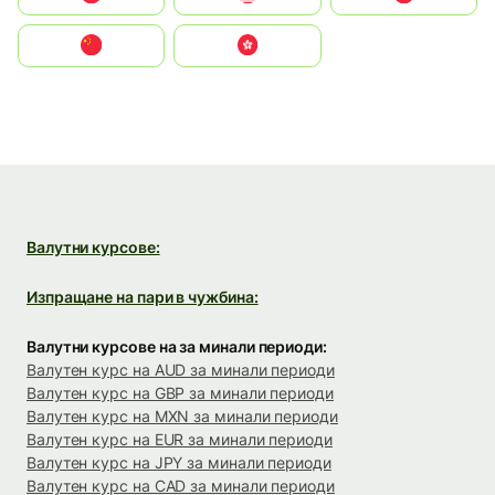
中国
中國香港特別行政區
Валутни курсове:
Изпращане на пари в чужбина:
Валутни курсове на за минали периоди:
Валутен курс на AUD за минали периоди
Валутен курс на GBP за минали периоди
Валутен курс на MXN за минали периоди
Валутен курс на EUR за минали периоди
Валутен курс на JPY за минали периоди
Валутен курс на CAD за минали периоди