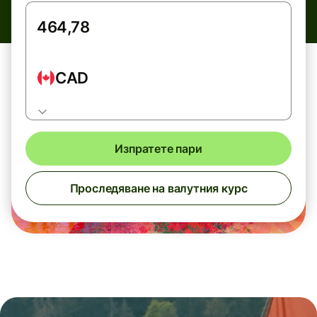
CAD
Изпратете пари
Проследяване на валутния курс