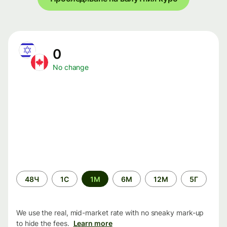
0
No change
Time
48Ч
1С
1М
6М
12М
5Г
period
We use the real, mid-market rate with no sneaky mark-up
to hide the fees.
Learn more