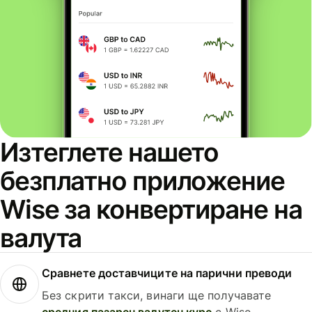
Изтеглете нашето
безплатно приложение
Wise за конвертиране на
валута
Сравнете доставчиците на парични преводи
Без скрити такси, винаги ще получавате
средния пазарен валутен курс
с Wise.