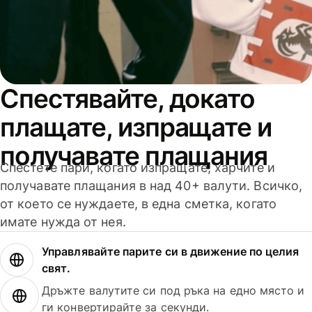
Спестявайте, докато
плащате, изпращате и
получавате плащания
Спестете пари, когато изпращате, харчите и
получавате плащания в над 40+ валути. Всичко,
от което се нуждаете, в една сметка, когато
имате нужда от нея.
Управлявайте парите си в движение по целия
свят.
Дръжте валутите си под ръка на едно място и
ги конвертирайте за секунди.