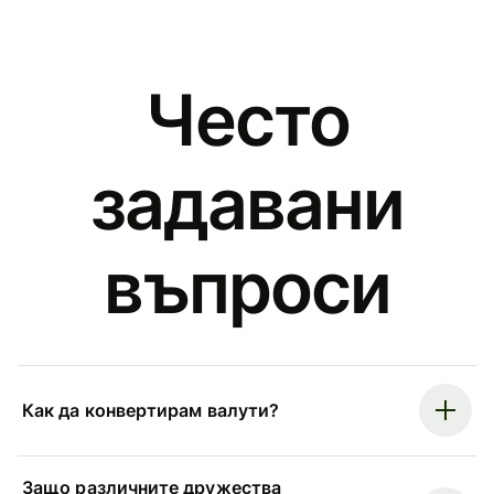
Често
задавани
въпроси
Как да конвертирам валути?
Защо различните дружества