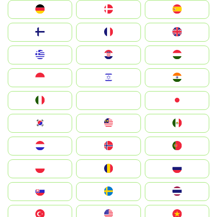
Deutschland
Denmark
España
Suomi
France
United Kingdom
Greece
Hrvatska
Magyarország
Indonesia
Israel
India
Italia
JA
Japan
South Korea
Malay
Mexico
Nederland
Norge
Portugal
Polska
România
Россия
Slovensko
Ruoŧŧa
ไทย
Türkiye
United States
Vietnam