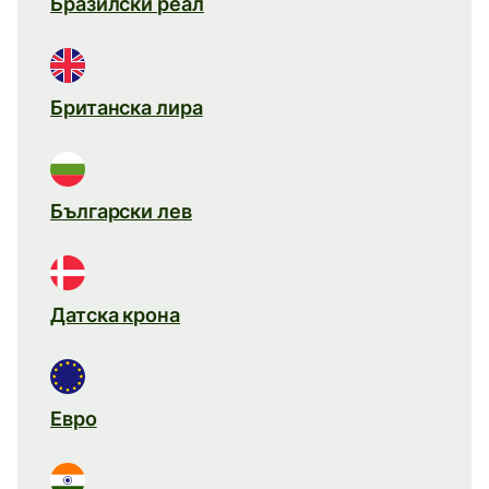
Бразилски реал
Британска лира
Български лев
Датска крона
Евро