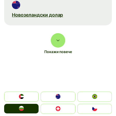
Новозеландски долар
Покажи повече
الإمارات العربية المتحدة
Australia
Brazil
България
Switzerland
Czechia