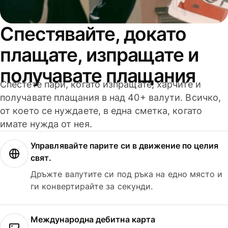
Спестявайте, докато
плащате, изпращате и
получавате плащания
Спестете пари, когато изпращате, харчите и
получавате плащания в над 40+ валути. Всичко,
от което се нуждаете, в една сметка, когато
имате нужда от нея.
Управлявайте парите си в движение по целия
свят.
Дръжте валутите си под ръка на едно място и
ги конвертирайте за секунди.
Международна дебитна карта