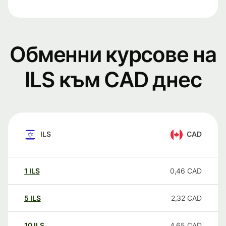
Обменни курсове на
ILS към CAD днес
ILS
CAD
1
ILS
0,46
CAD
5
ILS
2,32
CAD
10
ILS
4,65
CAD