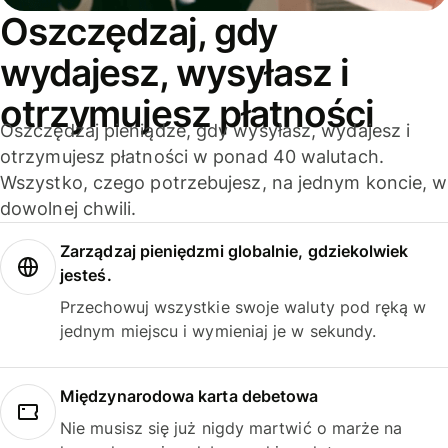
Oszczędzaj, gdy
wydajesz, wysyłasz i
otrzymujesz płatności
Oszczędzaj pieniądze, gdy wysyłasz, wydajesz i
otrzymujesz płatności w ponad 40 walutach.
Wszystko, czego potrzebujesz, na jednym koncie, w
dowolnej chwili.
Zarządzaj pieniędzmi globalnie, gdziekolwiek
jesteś.
Przechowuj wszystkie swoje waluty pod ręką w
jednym miejscu i wymieniaj je w sekundy.
Międzynarodowa karta debetowa
Nie musisz się już nigdy martwić o marże na