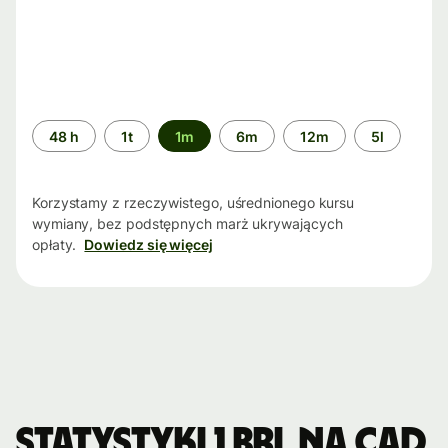
Przedział
48 h
1t
1m
6m
12m
5l
czasu
Korzystamy z rzeczywistego, uśrednionego kursu
wymiany, bez podstępnych marż ukrywających
opłaty.
Dowiedz się więcej
Statystyki 1 BRL na CAD