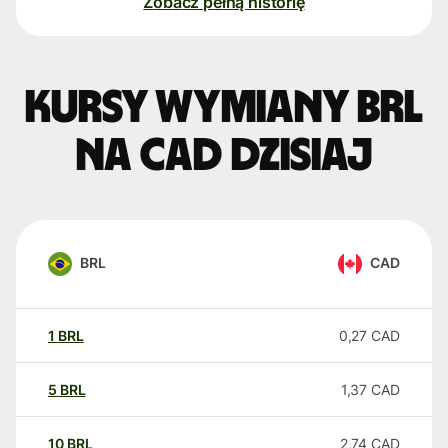
Zobacz pełną historię
Kursy wymiany BRL
na CAD dzisiaj
BRL
CAD
1
BRL
0,27
CAD
5
BRL
1,37
CAD
10
BRL
2,74
CAD