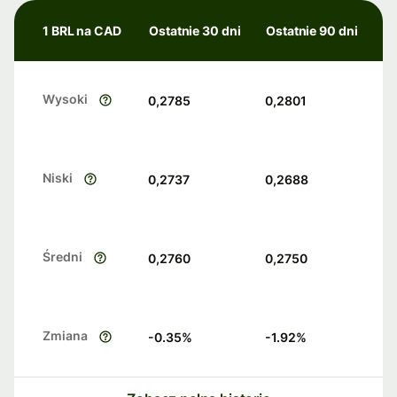
1 BRL na CAD
Ostatnie 30 dni
Ostatnie 90 dni
Wysoki
0,2785
0,2801
Niski
0,2737
0,2688
Średni
0,2760
0,2750
Zmiana
-0.35
%
-1.92
%