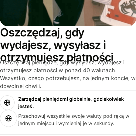
Oszczędzaj, gdy
wydajesz, wysyłasz i
otrzymujesz płatności
Oszczędzaj pieniądze, gdy wysyłasz, wydajesz i
otrzymujesz płatności w ponad 40 walutach.
Wszystko, czego potrzebujesz, na jednym koncie, w
dowolnej chwili.
Zarządzaj pieniędzmi globalnie, gdziekolwiek
jesteś.
Przechowuj wszystkie swoje waluty pod ręką w
jednym miejscu i wymieniaj je w sekundy.