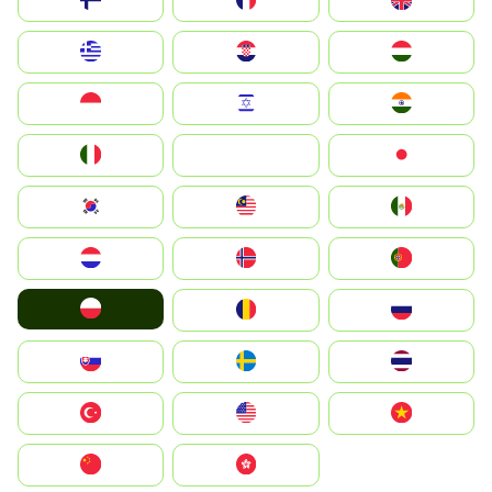
Suomi
France
United Kingdom
Greece
Hrvatska
Magyarország
Indonesia
Israel
India
Italia
JA
Japan
South Korea
Malay
Mexico
Nederland
Norge
Portugal
Polska
România
Россия
Slovensko
Ruoŧŧa
ไทย
Türkiye
United States
Vietnam
中国
中國香港特別行政區