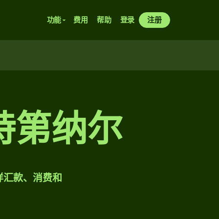
功能
费用
帮助
登录
注册
特第纳尔
一样汇款、消费和