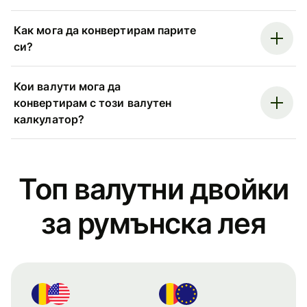
Как мога да конвертирам парите
си?
Кои валути мога да
конвертирам с този валутен
калкулатор?
Топ валутни двойки
за румънска лея