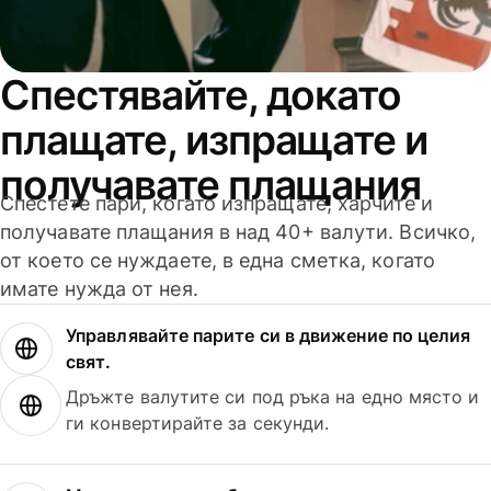
Спестявайте, докато
плащате, изпращате и
получавате плащания
Спестете пари, когато изпращате, харчите и
получавате плащания в над 40+ валути. Всичко,
от което се нуждаете, в една сметка, когато
имате нужда от нея.
Управлявайте парите си в движение по целия
свят.
Дръжте валутите си под ръка на едно място и
ги конвертирайте за секунди.