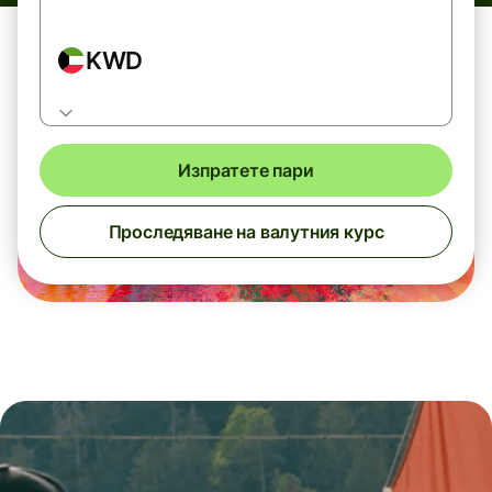
KWD
Изпратете пари
Проследяване на валутния курс