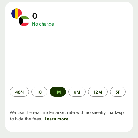
0
No change
Time
48Ч
1С
1М
6М
12М
5Г
period
We use the real, mid-market rate with no sneaky mark-up
to hide the fees.
Learn more