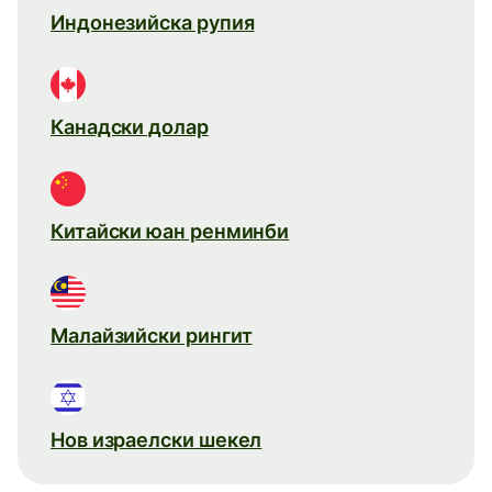
Индонезийска рупия
Канадски долар
Китайски юан ренминби
Малайзийски рингит
Нов израелски шекел