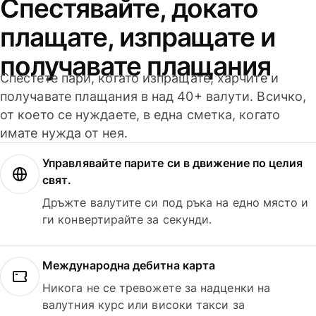
Спестявайте, докато
плащате, изпращате и
получавате плащания
Спестете пари, когато изпращате, харчите и
получавате плащания в над 40+ валути. Всичко,
от което се нуждаете, в една сметка, когато
имате нужда от нея.
Управлявайте парите си в движение по целия
свят.
Дръжте валутите си под ръка на едно място и
ги конвертирайте за секунди.
Международна дебитна карта
Никога не се тревожете за надценки на
валутния курс или високи такси за