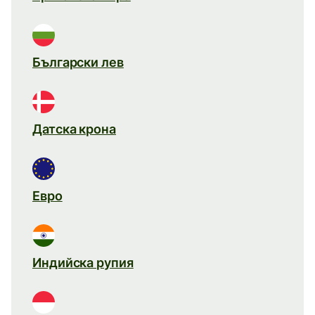
Български лев
Датска крона
Евро
Индийска рупия