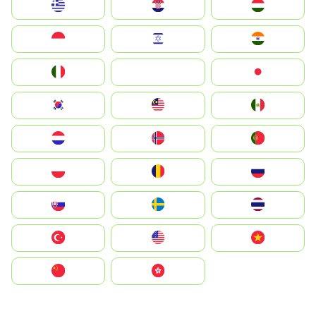
Greece
Hrvatska
Magyarország
Indonesia
Israel
India
Italia
JA
Japan
South Korea
Malay
Mexico
Nederland
Norge
Portugal
Polska
România
Россия
Slovensko
Ruoŧŧa
ไทย
Türkiye
United States
Vietnam
中国
中國香港特別行政區