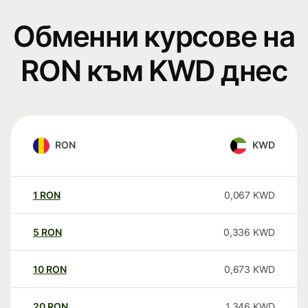
Обменни курсове на
RON към KWD днес
RON
KWD
1
RON
0,067
KWD
5
RON
0,336
KWD
10
RON
0,673
KWD
20
RON
1,346
KWD