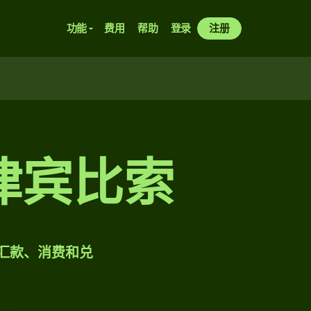
功能
费用
帮助
登录
注册
律宾比索
样汇款、消费和兑