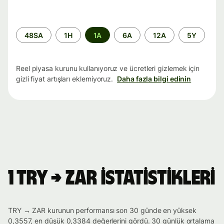
Zaman
48SA
1H
1A
6A
12A
5Y
aralığı
Reel piyasa kurunu kullanıyoruz ve ücretleri gizlemek için
gizli fiyat artışları eklemiyoruz.
Daha fazla bilgi edinin
1 TRY → ZAR istatistikleri
TRY → ZAR kurunun performansı son 30 günde en yüksek
0,3557, en düşük 0,3384 değerlerini gördü. 30 günlük ortalama