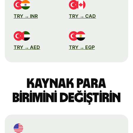
TRY → INR
TRY → CAD
TRY → AED
TRY → EGP
Kaynak para
birimini değiştirin