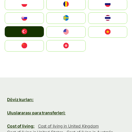
Polska
România
Россия
Slovensko
Ruoŧŧa
ไทย
Türkiye
United States
Vietnam
中国
中國香港特別行政區
Döviz kurları:
Uluslararası para transferleri:
Cost of living:
Cost of living in United Kingdom