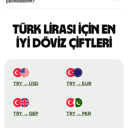
çevirebilirim?
Türk lirası için en
iyi döviz çiftleri
TRY → USD
TRY → EUR
TRY → GBP
TRY → PKR