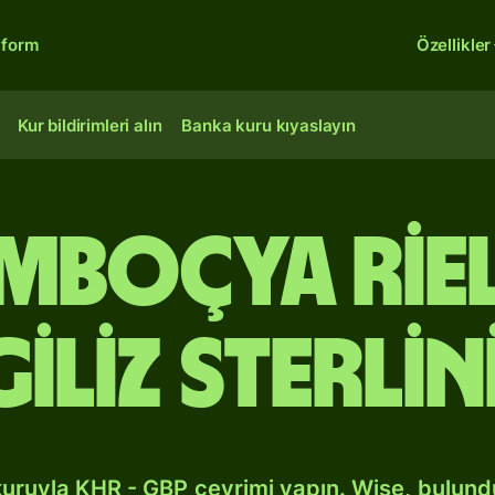
tform
Özellikler
Kur bildirimleri alın
Banka kuru kıyaslayın
mboçya rie
giliz sterlin
kuruyla KHR - GBP çevrimi yapın. Wise, bulun