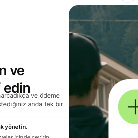
n ve
 edin
 harcadıkça ve ödeme
stediğiniz anda tek bir
k yönetin.
yeler içinde çevirin.