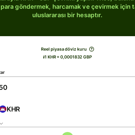
bi para göndermek, harcamak ve çevirmek için 
uluslararası bir hesaptır.
Reel piyasa döviz kuru
៛1 KHR = 0,0001832 GBP
tar
KHR