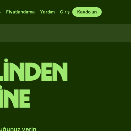
Fiyatlandırma
Yardım
Giriş
Kaydolun
linden
ine
duğunuz yerin