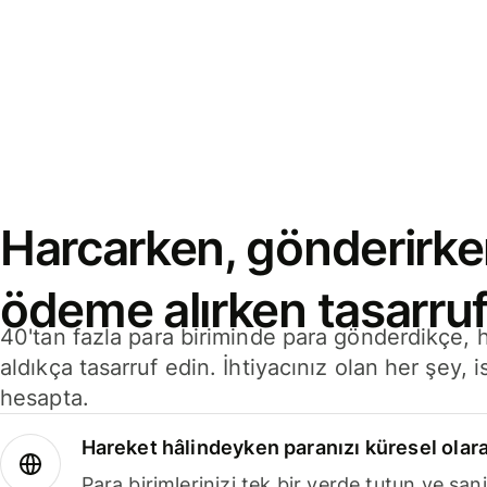
Harcarken, gönderirke
ödeme alırken tasarruf
40'tan fazla para biriminde para gönderdikçe,
aldıkça tasarruf edin. İhtiyacınız olan her şey, i
hesapta.
Hareket hâlindeyken paranızı küresel olara
Para birimlerinizi tek bir yerde tutun ve sani