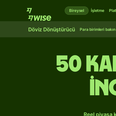
Bireysel
İşletme
Pla
Döviz Dönüştürücü
Para birimleri bakın
50 Ka
İn
Reel piyasa 