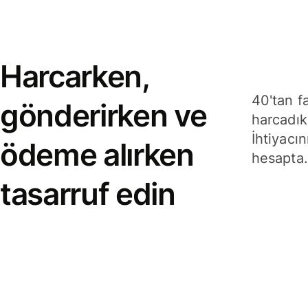
Harcarken,
40'tan f
gönderirken ve
harcadık
İhtiyacın
ödeme alırken
hesapta.
tasarruf edin