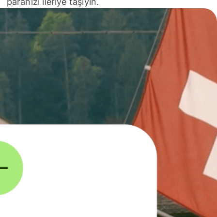
paranızı ileriye taşıyın.