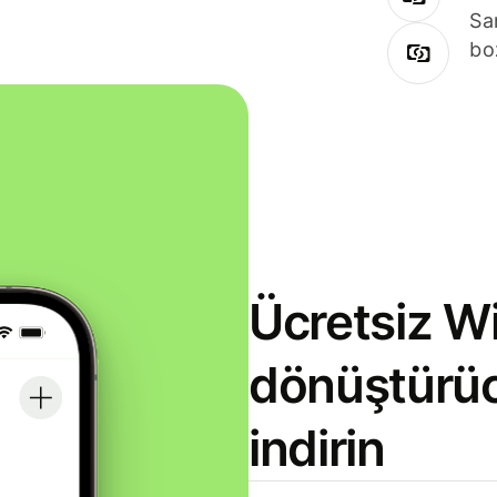
Sa
bo
Ücretsiz Wi
dönüştürü
indirin