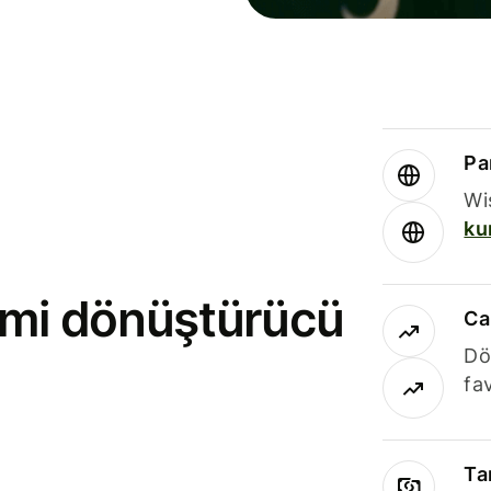
Par
Wi
ku
rimi dönüştürücü
Ca
Dö
fav
Ta