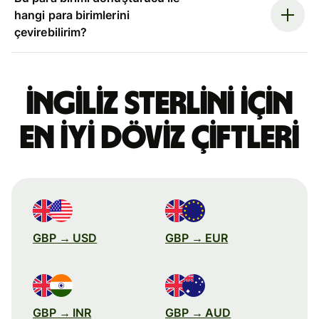
hangi para birimlerini
çevirebilirim?
İngiliz sterlini için
en iyi döviz çiftleri
GBP → USD
GBP → EUR
GBP → INR
GBP → AUD