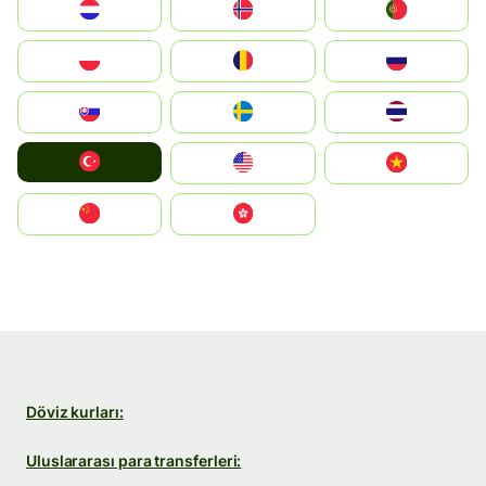
Nederland
Norge
Portugal
Polska
România
Россия
Slovensko
Ruoŧŧa
ไทย
Türkiye
United States
Vietnam
中国
中國香港特別行政區
Döviz kurları:
Uluslararası para transferleri: