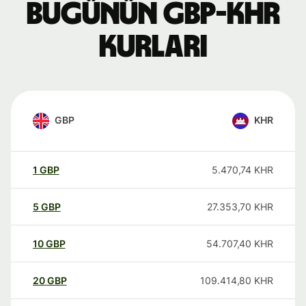
Bugünün GBP-KHR
kurları
GBP
KHR
1
GBP
5.470,74
KHR
5
GBP
27.353,70
KHR
10
GBP
54.707,40
KHR
20
GBP
109.414,80
KHR