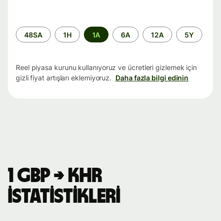
Zaman
48SA
1H
1A
6A
12A
5Y
aralığı
Reel piyasa kurunu kullanıyoruz ve ücretleri gizlemek için
gizli fiyat artışları eklemiyoruz.
Daha fazla bilgi edinin
1 GBP → KHR
istatistikleri