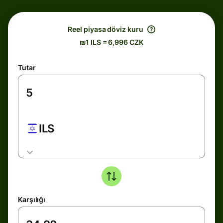
Reel piyasa döviz kuru
₪1 ILS = 6,996 CZK
Tutar
ILS
Karşılığı