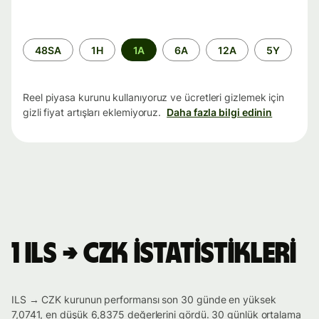
Zaman
48SA
1H
1A
6A
12A
5Y
aralığı
Reel piyasa kurunu kullanıyoruz ve ücretleri gizlemek için
gizli fiyat artışları eklemiyoruz.
Daha fazla bilgi edinin
1 ILS → CZK istatistikleri
ILS → CZK kurunun performansı son 30 günde en yüksek
7,0741, en düşük 6,8375 değerlerini gördü. 30 günlük ortalama