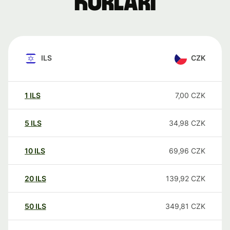
kurları
ILS
CZK
1
ILS
7,00
CZK
5
ILS
34,98
CZK
10
ILS
69,96
CZK
20
ILS
139,92
CZK
50
ILS
349,81
CZK