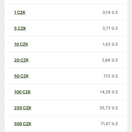
1
CZK
0,14
ILS
5
CZK
0,71
ILS
10
CZK
1,43
ILS
20
CZK
2,86
ILS
50
CZK
7,15
ILS
100
CZK
14,29
ILS
250
CZK
35,73
ILS
500
CZK
71,47
ILS