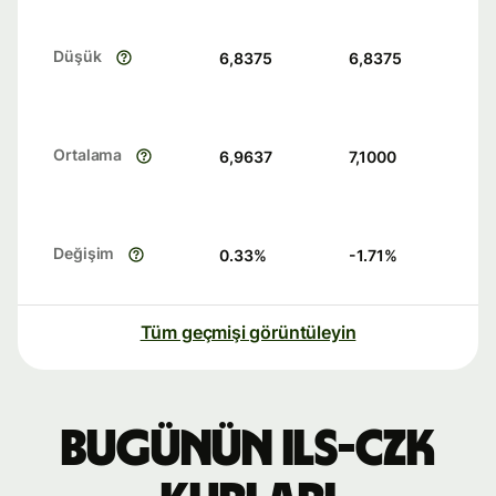
Düşük
6,8375
6,8375
Ortalama
6,9637
7,1000
Değişim
0.33
%
-1.71
%
Tüm geçmişi görüntüleyin
Bugünün ILS-CZK