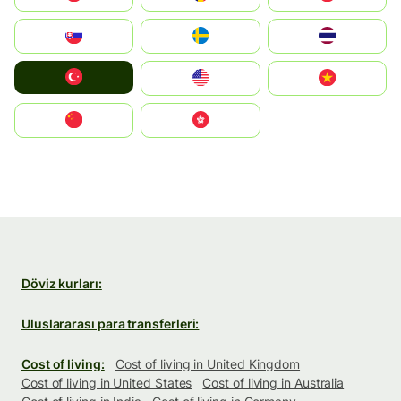
Slovensko
Ruoŧŧa
ไทย
Türkiye
United States
Vietnam
中国
中國香港特別行政區
Döviz kurları:
Uluslararası para transferleri:
Cost of living:
Cost of living in United Kingdom
Cost of living in United States
Cost of living in Australia