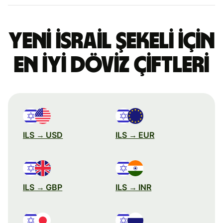
Yeni İsrail şekeli için
en iyi döviz çiftleri
ILS → USD
ILS → EUR
ILS → GBP
ILS → INR