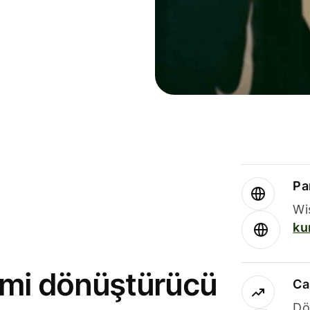
Par
Wi
ku
rimi dönüştürücü
Ca
Dö