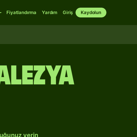
Fiyatlandırma
Yardım
Giriş
Kaydolun
alezya
duğunuz yerin