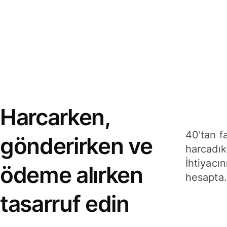
Harcarken,
40'tan f
gönderirken ve
harcadık
İhtiyacın
ödeme alırken
hesapta.
tasarruf edin