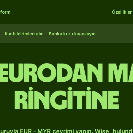
tform
Özellikler
Kur bildirimleri alın
Banka kuru kıyaslayın
 Eurodan M
ringitine
kuruyla EUR - MYR çevrimi yapın. Wise, bulun