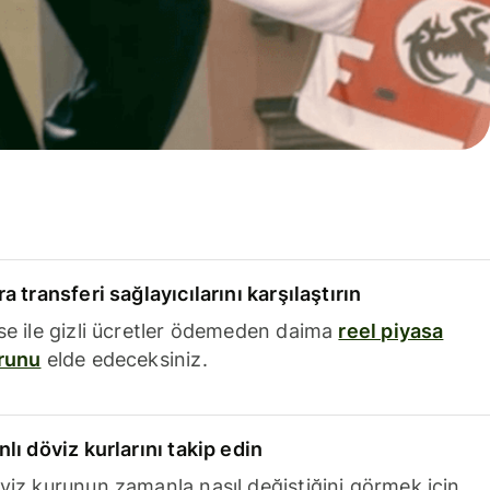
a transferi sağlayıcılarını karşılaştırın
se ile gizli ücretler ödemeden daima
reel piyasa
runu
elde edeceksiniz.
nlı döviz kurlarını takip edin
viz kurunun zamanla nasıl değiştiğini görmek için