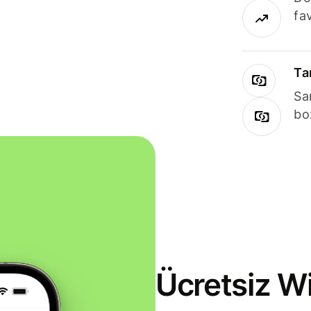
fav
Ta
Sa
bo
Ücretsiz Wi