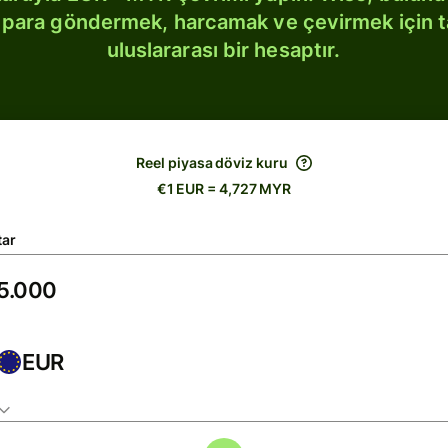
bi para göndermek, harcamak ve çevirmek için 
uluslararası bir hesaptır.
Reel piyasa döviz kuru
€1 EUR = 4,727 MYR
tar
EUR