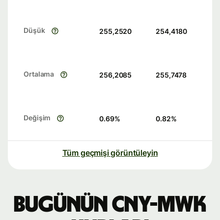
Düşük
255,2520
254,4180
Ortalama
256,2085
255,7478
Değişim
0.69
%
0.82
%
Tüm geçmişi görüntüleyin
Bugünün CNY-MWK