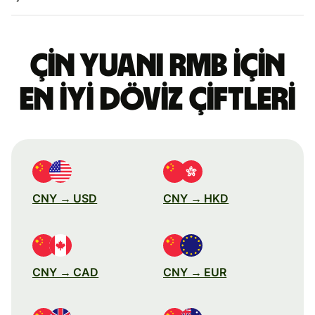
Çin yuanı RMB için
en iyi döviz çiftleri
CNY → USD
CNY → HKD
CNY → CAD
CNY → EUR