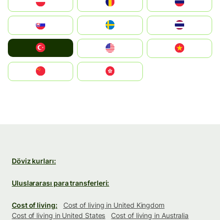
Polska
România
Россия
Slovensko
Ruoŧŧa
ไทย
Türkiye
United States
Vietnam
中国
中國香港特別行政區
Döviz kurları:
Uluslararası para transferleri:
Cost of living:
Cost of living in United Kingdom
Cost of living in United States
Cost of living in Australia