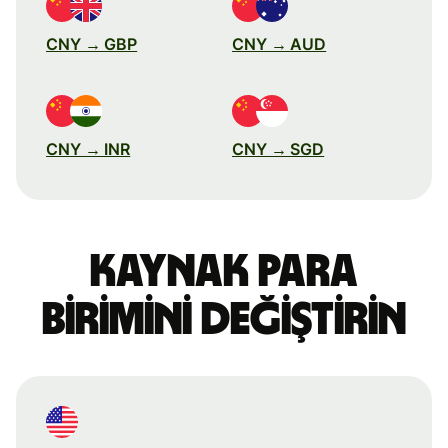
CNY → GBP
CNY → AUD
CNY → INR
CNY → SGD
Kaynak para
birimini değiştirin