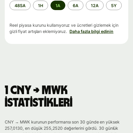
Zaman
48SA
1H
1A
6A
12A
5Y
aralığı
Reel piyasa kurunu kullanıyoruz ve ücretleri gizlemek için
gizli fiyat artışları eklemiyoruz.
Daha fazla bilgi edinin
1 CNY → MWK
istatistikleri
CNY → MWK kurunun performansı son 30 günde en yüksek
257,0130, en düşük 255,2520 değerlerini gördü. 30 günlük