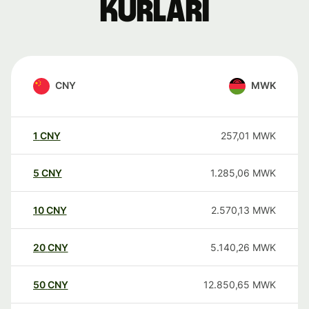
kurları
CNY
MWK
1
CNY
257,01
MWK
5
CNY
1.285,06
MWK
10
CNY
2.570,13
MWK
20
CNY
5.140,26
MWK
50
CNY
12.850,65
MWK