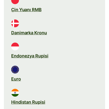
Çin Yuanı RMB
Danimarka Kronu
Endonezya Rupisi
Euro
Hindistan Rupisi