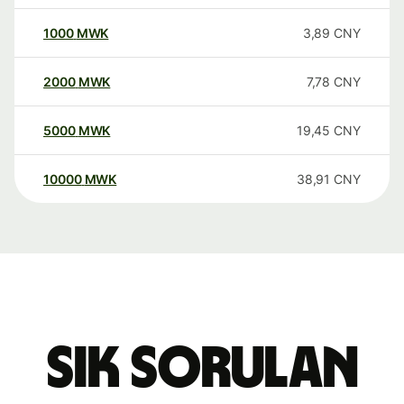
1000
MWK
3,89
CNY
2000
MWK
7,78
CNY
5000
MWK
19,45
CNY
10000
MWK
38,91
CNY
Sık sorulan