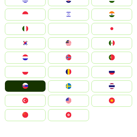
Greece
Hrvatska
Magyarország
Indonesia
Israel
India
Italia
JA
Japan
South Korea
Malay
Mexico
Nederland
Norge
Portugal
Polska
România
Россия
Slovensko
Ruoŧŧa
ไทย
Türkiye
United States
Vietnam
中国
中國香港特別行政區