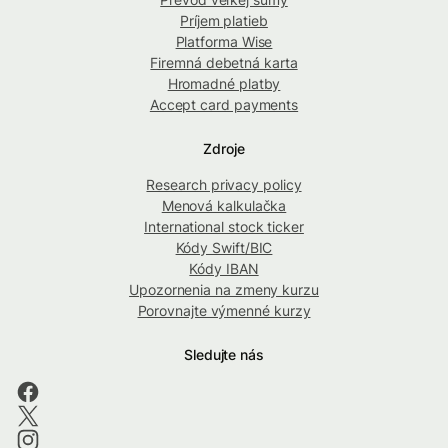
Príjem platieb
Platforma Wise
Firemná debetná karta
Hromadné platby
Accept card payments
Zdroje
Research privacy policy
Menová kalkulačka
International stock ticker
Kódy Swift/BIC
Kódy IBAN
Upozornenia na zmeny kurzu
Porovnajte výmenné kurzy
Sledujte nás