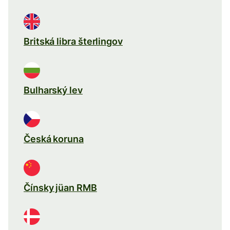
Britská libra šterlingov
Bulharský lev
Česká koruna
Čínsky jüan RMB