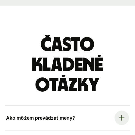
Často
kladené
otázky
Ako môžem prevádzať meny?