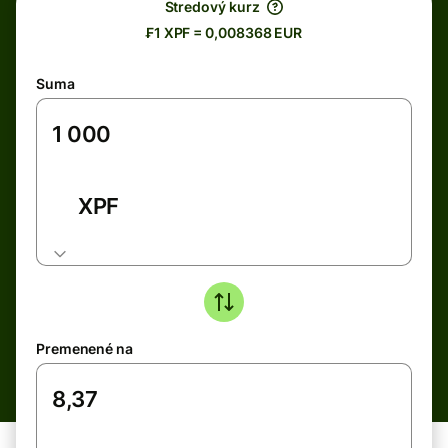
Stredový kurz
₣1 XPF = 0,008368 EUR
Suma
XPF
Premenené na