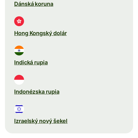
Dánská koruna
Hong Kongský dolár
Indická rupia
Indonézska rupia
Izraelský nový šekel