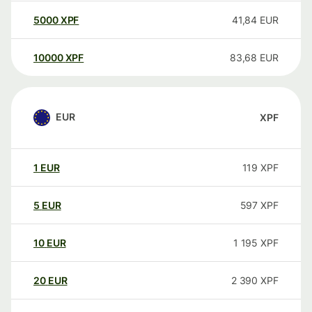
5000
XPF
41,84
EUR
10000
XPF
83,68
EUR
EUR
XPF
1
EUR
119
XPF
5
EUR
597
XPF
10
EUR
1 195
XPF
20
EUR
2 390
XPF