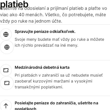
platieb
Ušetrite na odosielaní a prijímaní platieb a plaťte vo
viac ako 40 menách. Všetko, čo potrebujete, máte
vždy po ruke na jednom účte.
Spravujte peniaze odkiaľkoľvek.
Svoje meny budete mať vždy po ruke a môžete
ich rýchlo prevádzať na iné meny.
Medzinárodná debetná karta
Pri platbách v zahraničí sa už nebudete musieť
zaoberať kurzovými maržami a vysokými
transakčnými poplatkami.
Posielajte peniaze do zahraničia, ušetrite na
poplatkoch