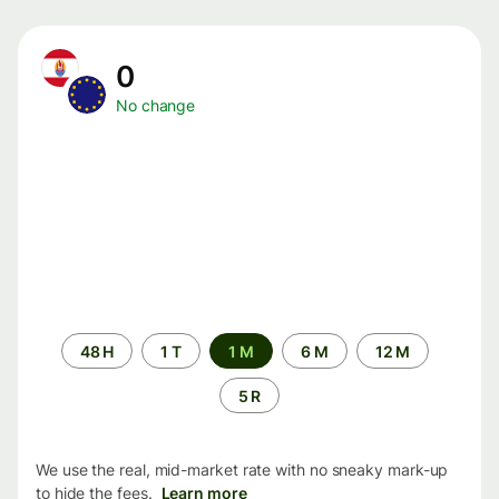
0
No change
Time
48 H
1 T
1 M
6 M
12 M
period
5 R
We use the real, mid-market rate with no sneaky mark-up
to hide the fees.
Learn more