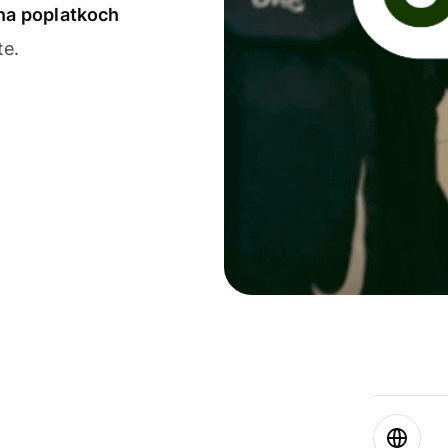
 na poplatkoch
te.