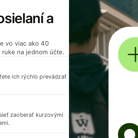
osielaní a
ťte vo viac ako 40
 ruke na jednom účte.
ete ich rýchlo prevádzať
usieť zaoberať kurzovými
ami.