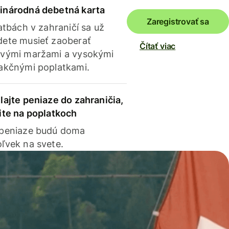
inárodná debetná karta
Zaregistrovať sa
latbách v zahraničí sa už
ete musieť zaoberať
Čítať viac
vými maržami a vysokými
akčnými poplatkami.
lajte peniaze do zahraničia,
ite na poplatkoch
 peniaze budú doma
ľvek na svete.