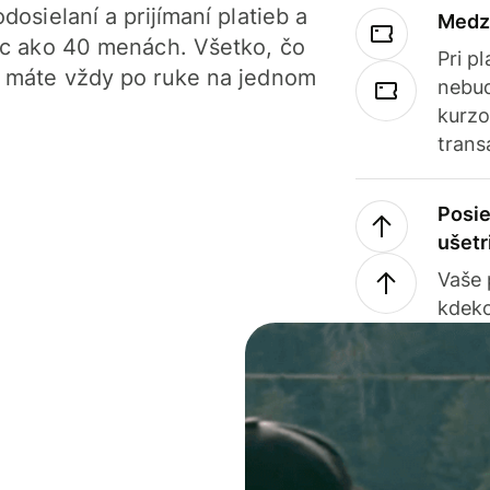
dosielaní a prijímaní platieb a
Medz
iac ako 40 menách. Všetko, čo
Pri p
, máte vždy po ruke na jednom
nebud
kurzo
trans
Posie
ušetr
Vaše
kdeko