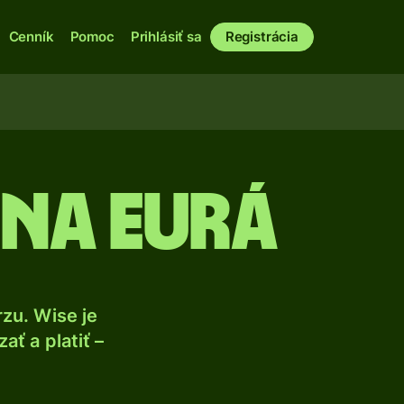
Cenník
Pomoc
Prihlásiť sa
Registrácia
na eurá
zu. Wise je
ť a platiť –