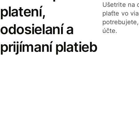
Ušetrite na o
platení,
plaťte vo v
potrebujete
odosielaní a
účte.
prijímaní platieb