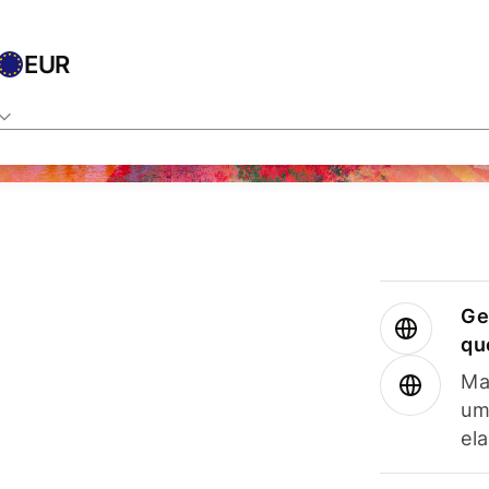
EUR
Ge
qu
Ma
um
el