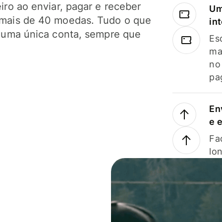
ro ao enviar, pagar e receber
Um
mais de 40 moedas. Tudo o que
in
 uma única conta, sempre que
Es
ma
no
pa
En
e 
Faç
lo