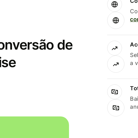
Co
Co
co
conversão de
Ac
Se
ise
a 
To
Ba
an