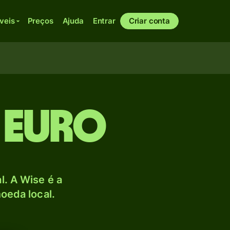
veis
Preços
Ajuda
Entrar
Criar conta
 Euro
. A Wise é a
oeda local.