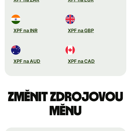
XPF na INR
XPF na GBP
XPF na AUD
XPF na CAD
Změnit zdrojovou
měnu