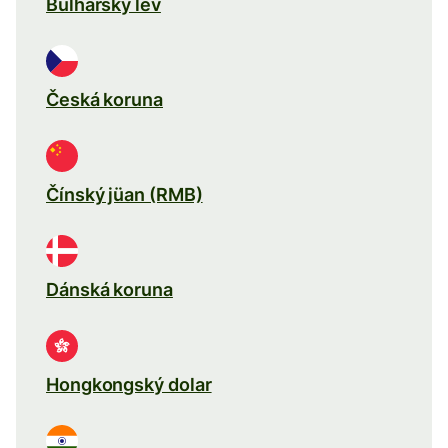
Bulharský lev
Česká koruna
Čínský jüan (RMB)
Dánská koruna
Hongkongský dolar