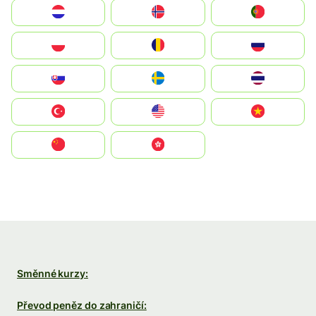
Nederland
Norge
Portugal
Polska
România
Россия
Slovensko
Ruoŧŧa
ไทย
Türkiye
United States
Vietnam
中国
中國香港特別行政區
Směnné kurzy:
Převod peněz do zahraničí: