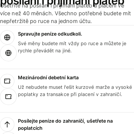
posílání i přijímání plateb
Ušetříte na posílání i přijímání plateb a placení ve
více než 40 měnách. Všechno potřebné budete mít
nepřetržitě po ruce na jednom účtu.
Spravujte peníze odkudkoli.
Své měny budete mít vždy po ruce a můžete je
rychle převádět na jiné.
Mezinárodní debetní karta
Už nebudete muset řešit kurzové marže a vysoké
poplatky za transakce při placení v zahraničí.
Posílejte peníze do zahraničí, ušetřete na
poplatcích