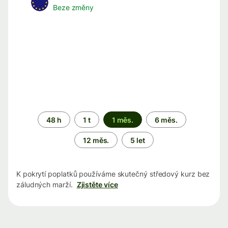
Beze změny
Časové
48 h
1 t
1 měs.
6 měs.
období
12 měs.
5 let
K pokrytí poplatků používáme skutečný středový kurz bez
záludných marží.
Zjistěte více