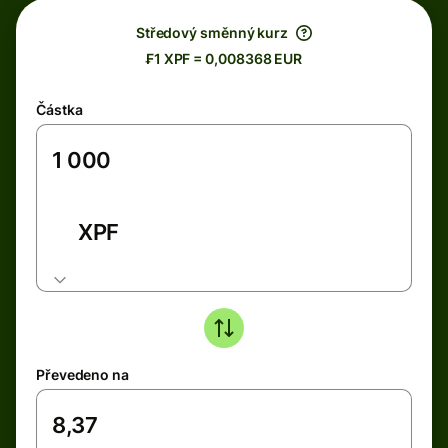
Středový směnný kurz
₣1 XPF = 0,008368 EUR
Částka
XPF
Převedeno na