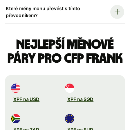
Které měny mohu převést s tímto
převodníkem?
Nejlepší měnové
páry pro CFP frank
XPF na USD
XPF na SGD
XPF na ZAR
XPF na EUR