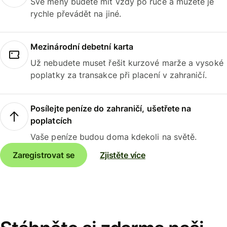
Své měny budete mít vždy po ruce a můžete je
rychle převádět na jiné.
Mezinárodní debetní karta
Už nebudete muset řešit kurzové marže a vysoké
poplatky za transakce při placení v zahraničí.
Posílejte peníze do zahraničí, ušetřete na
poplatcích
Vaše peníze budou doma kdekoli na světě.
Zaregistrovat se
Zjistěte více