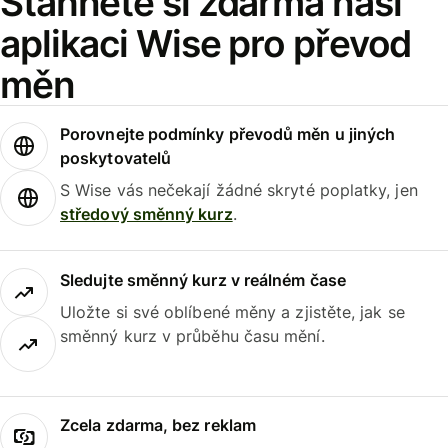
Stáhněte si zdarma naši
aplikaci Wise pro převod
měn
Porovnejte podmínky převodů měn u jiných
poskytovatelů
S Wise vás nečekají žádné skryté poplatky, jen
středový směnný kurz
.
Sledujte směnný kurz v reálném čase
Uložte si své oblíbené měny a zjistěte, jak se
směnný kurz v průběhu času mění.
Zcela zdarma, bez reklam