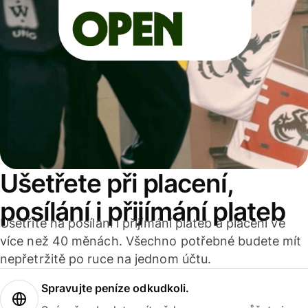
Ušetřete při placení,
posílání i přijímání plateb
Ušetříte na posílání i přijímání plateb a placení ve
více než 40 měnách. Všechno potřebné budete mít
nepřetržitě po ruce na jednom účtu.
Spravujte peníze odkudkoli.