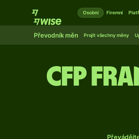
Osobní
Firemní
Plat
Převodník měn
Projít všechny měny
U
CFP fra
Převádějt