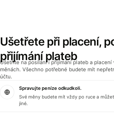
Ušetřete při placení, po
přijímání plateb
Ušetříte na posílání i přijímání plateb a placen
měnách. Všechno potřebné budete mít nepřetr
účtu.
Spravujte peníze odkudkoli.
Své měny budete mít vždy po ruce a můžete
jiné.