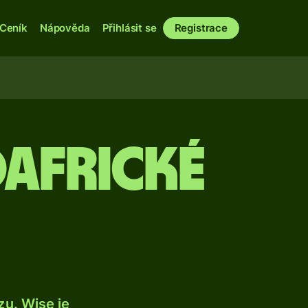
Ceník
Nápověda
Přihlásit se
Registrace
oafrické
u. Wise je