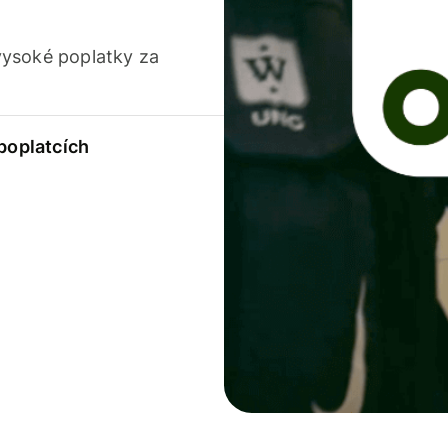
vysoké poplatky za
 poplatcích