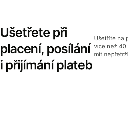
Ušetřete při
Ušetříte na p
placení, posílání
více než 40
mít nepřetrž
i přijímání plateb