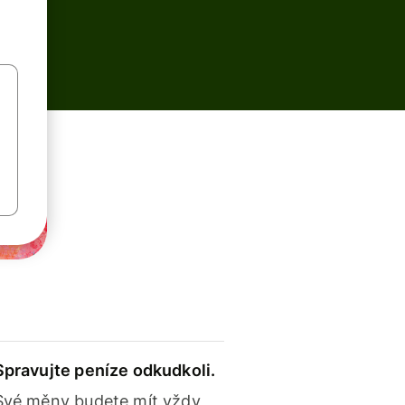
Spravujte peníze odkudkoli.
Své měny budete mít vždy