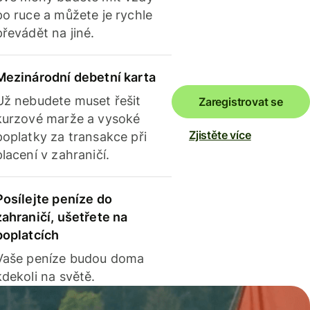
po ruce a můžete je rychle
převádět na jiné.
Mezinárodní debetní karta
Už nebudete muset řešit
Zaregistrovat se
kurzové marže a vysoké
Zjistěte více
poplatky za transakce při
placení v zahraničí.
Posílejte peníze do
zahraničí, ušetřete na
poplatcích
Vaše peníze budou doma
kdekoli na světě.