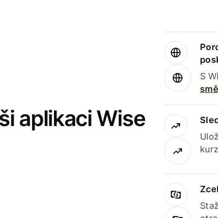
Por
pos
S Wi
smě
i aplikaci Wise
Sle
Ulož
kurz
Zce
Staž