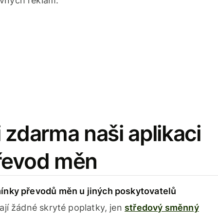
avných reklam.
 zdarma naši aplikaci
řevod měn
ínky převodů měn u jiných poskytovatelů
ají žádné skryté poplatky, jen
středový směnný