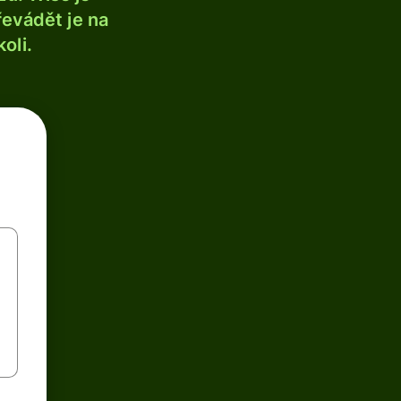
řevádět je na
oli.