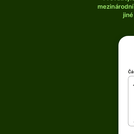
mezinárodní 
jin
Čá