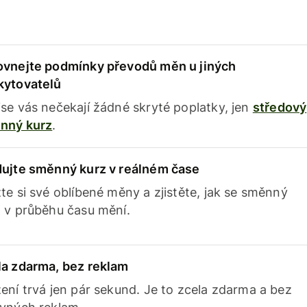
ovnejte podmínky převodů měn u jiných
kytovatelů
se vás nečekají žádné skryté poplatky, jen
středový
nný kurz
.
dujte směnný kurz v reálném čase
te si své oblíbené měny a zjistěte, jak se směnný
 v průběhu času mění.
la zdarma, bez reklam
ení trvá jen pár sekund. Je to zcela zdarma a bez