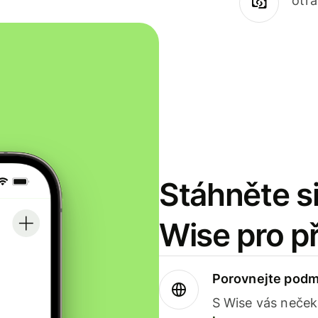
otr
Stáhněte si
Wise pro p
Porovnejte podm
S Wise vás neček