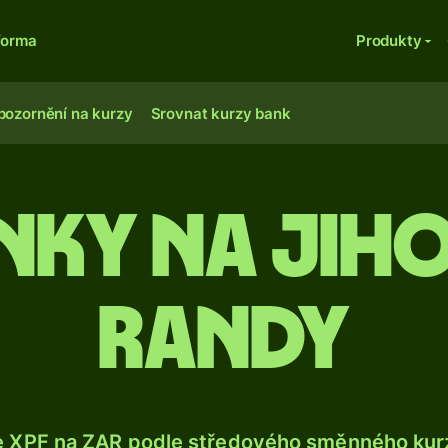
forma
Produkty
pozornění na kurzy
Srovnat kurzy bank
nky na jih
randy
e XPF na ZAR podle středového směnného kurz