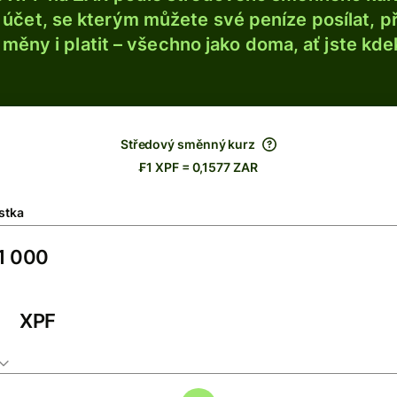
účet, se kterým můžete své peníze posílat, p
é měny i platit – všechno jako doma, ať jste kdek
Středový směnný kurz
₣1 XPF = 0,1577 ZAR
stka
XPF