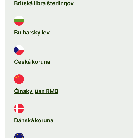
Britská libra šterlingov
Bulharský lev
Česká koruna
Čínsky jüan RMB
Dánská koruna