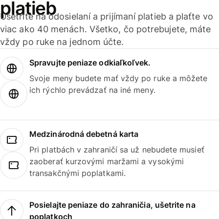
platieb
Ušetrite na odosielaní a prijímaní platieb a plaťte vo
viac ako 40 menách. Všetko, čo potrebujete, máte
vždy po ruke na jednom účte.
Spravujte peniaze odkiaľkoľvek.
Svoje meny budete mať vždy po ruke a môžete
ich rýchlo prevádzať na iné meny.
Medzinárodná debetná karta
Pri platbách v zahraničí sa už nebudete musieť
zaoberať kurzovými maržami a vysokými
transakčnými poplatkami.
Posielajte peniaze do zahraničia, ušetrite na
poplatkoch