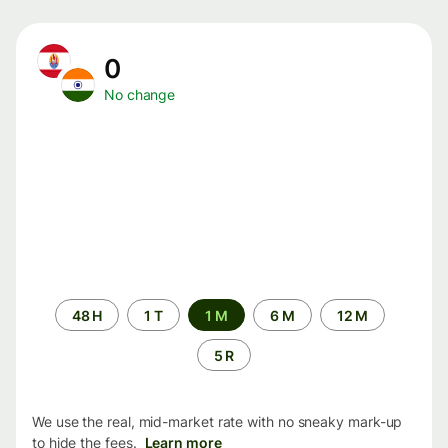
0
No change
Time
48 H
1 T
1 M
6 M
12 M
period
5 R
We use the real, mid-market rate with no sneaky mark-up
to hide the fees.
Learn more