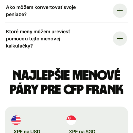
Ako môžem konvertovať svoje
peniaze?
Ktoré meny môžem previesť
pomocou tejto menovej
kalkulačky?
Najlepšie menové
páry pre CFP frank
XPF na USD
XPF na SGD