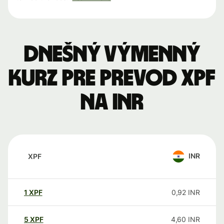
Dnešný výmenný
kurz pre prevod XPF
na INR
INR
XPF
1
XPF
0,92
INR
5
XPF
4,60
INR