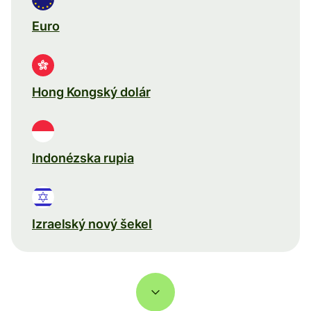
Euro
Hong Kongský dolár
Indonézska rupia
Izraelský nový šekel