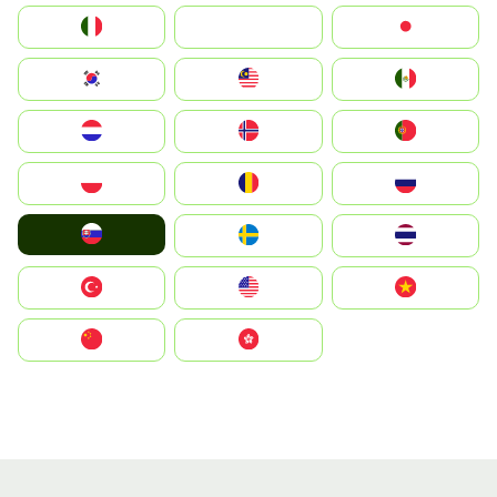
Italia
JA
Japan
South Korea
Malay
Mexico
Nederland
Norge
Portugal
Polska
România
Россия
Slovensko
Ruoŧŧa
ไทย
Türkiye
United States
Vietnam
中国
中國香港特別行政區