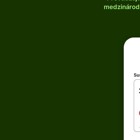
medzinárodn
Su