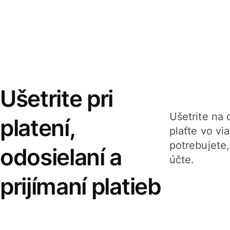
Ušetrite pri
Ušetrite na o
platení,
plaťte vo v
potrebujete
odosielaní a
účte.
prijímaní platieb