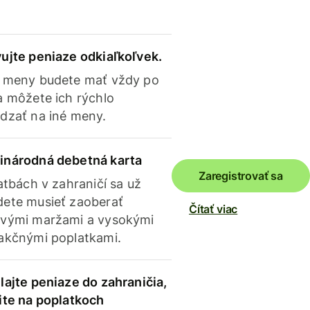
ujte peniaze odkiaľkoľvek.
 meny budete mať vždy po
a môžete ich rýchlo
dzať na iné meny.
inárodná debetná karta
Zaregistrovať sa
latbách v zahraničí sa už
ete musieť zaoberať
Čítať viac
vými maržami a vysokými
akčnými poplatkami.
lajte peniaze do zahraničia,
ite na poplatkoch