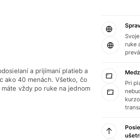
Sprav
Svoje
ruke 
prevá
dosielaní a prijímaní platieb a
Medz
iac ako 40 menách. Všetko, čo
Pri p
, máte vždy po ruke na jednom
nebud
kurzo
trans
Posie
ušetr