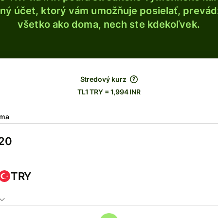
ý účet, ktorý vám umožňuje posielať, prevádza
všetko ako doma, nech ste kdekoľvek.
Stredový kurz
TL1 TRY = 1,994 INR
ma
TRY