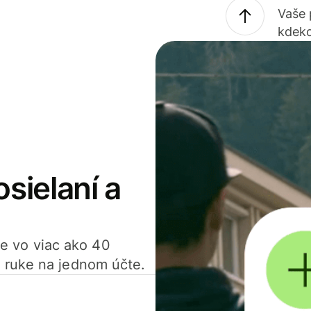
Vaše
kdeko
osielaní a
ťte vo viac ako 40
 ruke na jednom účte.