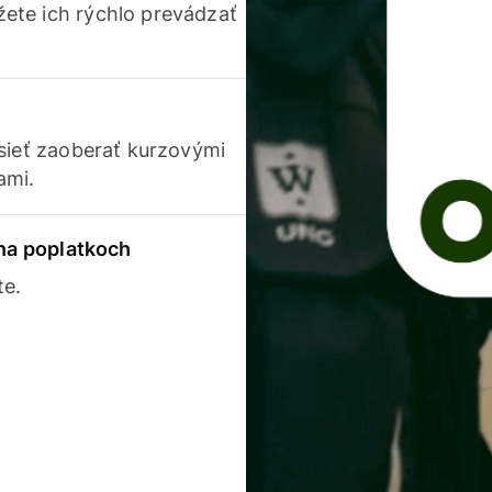
ete ich rýchlo prevádzať
usieť zaoberať kurzovými
ami.
 na poplatkoch
te.