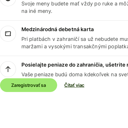
Svoje meny budete mať vždy po ruke a môž
na iné meny.
Medzinárodná debetná karta
Pri platbách v zahraničí sa už nebudete m
maržami a vysokými transakčnými poplatk
Posielajte peniaze do zahraničia, ušetrite
Vaše peniaze budú doma kdekoľvek na sve
Zaregistrovať sa
Čítať viac