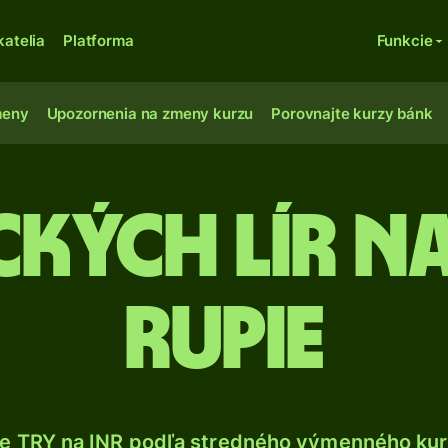
katelia
Platforma
Funkcie
meny
Upozornenia na zmeny kurzu
Porovnajte kurzy bánk
ckých lír na
rupie
e TRY na INR podľa stredného výmenného kur