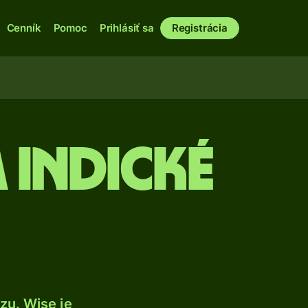
Cenník
Pomoc
Prihlásiť sa
Registrácia
 indické
zu. Wise je