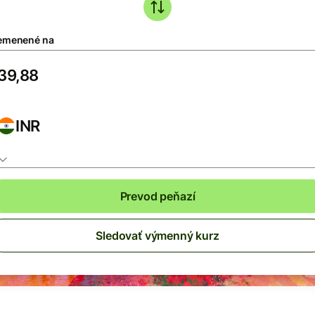
emenené na
INR
Prevod peňazí
Sledovať výmenný kurz