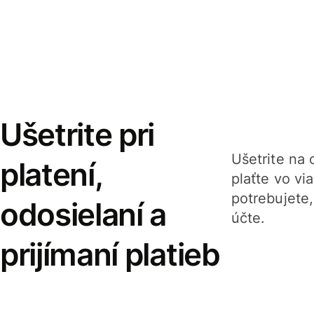
Ušetrite pri
Ušetrite na o
platení,
plaťte vo v
potrebujete
odosielaní a
účte.
prijímaní platieb