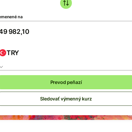
emenené na
TRY
Prevod peňazí
Sledovať výmenný kurz