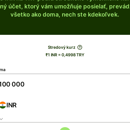
ý účet, ktorý vám umožňuje posielať, prevádza
všetko ako doma, nech ste kdekoľvek.
Stredový kurz
₹1 INR = 0,4998 TRY
ma
INR