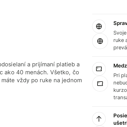
Sprav
Svoje
ruke 
prevá
dosielaní a prijímaní platieb a
Medz
iac ako 40 menách. Všetko, čo
Pri p
, máte vždy po ruke na jednom
nebud
kurzo
trans
Posie
ušetr