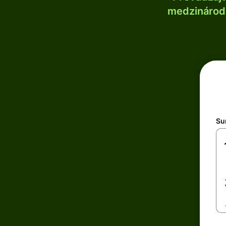
medzinárodn
Su