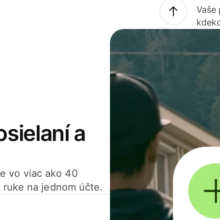
Vaše
kdeko
osielaní a
ťte vo viac ako 40
 ruke na jednom účte.