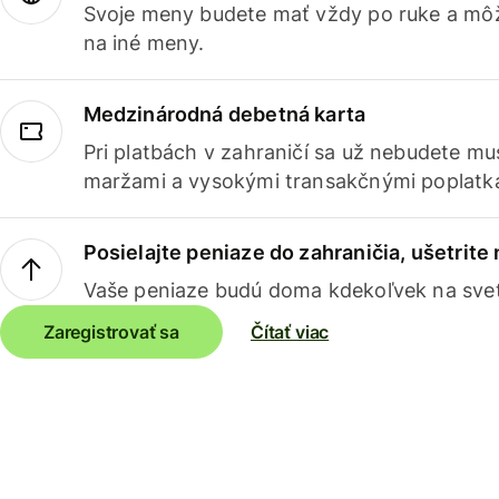
Svoje meny budete mať vždy po ruke a môž
na iné meny.
Medzinárodná debetná karta
Pri platbách v zahraničí sa už nebudete m
maržami a vysokými transakčnými poplatk
Posielajte peniaze do zahraničia, ušetrite
Vaše peniaze budú doma kdekoľvek na sve
Zaregistrovať sa
Čítať viac