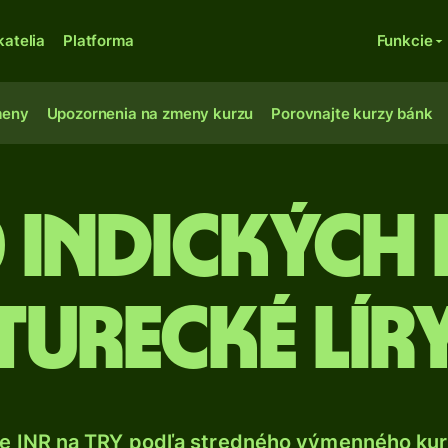
katelia
Platforma
Funkcie
meny
Upozornenia na zmeny kurzu
Porovnajte kurzy bánk
 Indických 
turecké lír
e INR na TRY podľa stredného výmenného kur