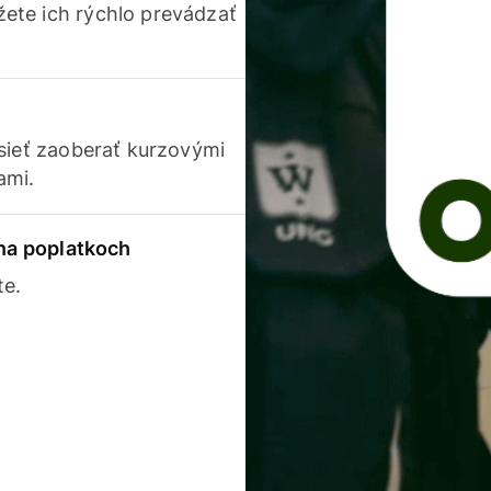
ete ich rýchlo prevádzať
usieť zaoberať kurzovými
ami.
 na poplatkoch
te.