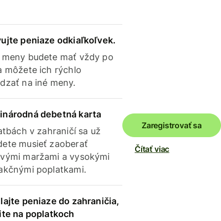
ujte peniaze odkiaľkoľvek.
 meny budete mať vždy po
a môžete ich rýchlo
dzať na iné meny.
inárodná debetná karta
Zaregistrovať sa
latbách v zahraničí sa už
ete musieť zaoberať
Čítať viac
vými maržami a vysokými
akčnými poplatkami.
lajte peniaze do zahraničia,
ite na poplatkoch