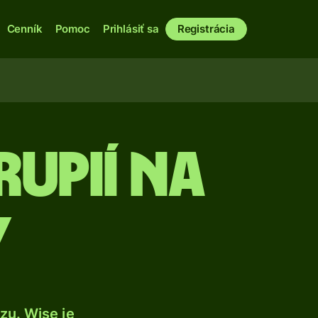
Cenník
Pomoc
Prihlásiť sa
Registrácia
rupií na
y
zu. Wise je