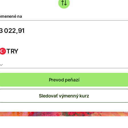
emenené na
TRY
Prevod peňazí
Sledovať výmenný kurz