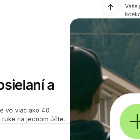
Vaše
kdeko
osielaní a
ťte vo viac ako 40
 ruke na jednom účte.