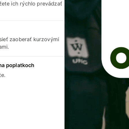
ete ich rýchlo prevádzať
usieť zaoberať kurzovými
ami.
 na poplatkoch
te.