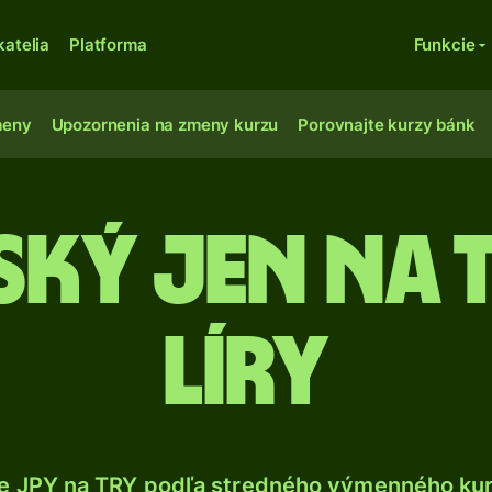
katelia
Platforma
Funkcie
meny
Upozornenia na zmeny kurzu
Porovnajte kurzy bánk
ký jen na 
líry
e JPY na TRY podľa stredného výmenného kur