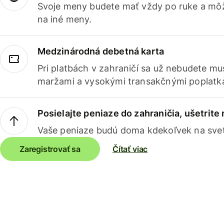
Svoje meny budete mať vždy po ruke a môž
na iné meny.
Medzinárodná debetná karta
Pri platbách v zahraničí sa už nebudete m
maržami a vysokými transakčnými poplatk
Posielajte peniaze do zahraničia, ušetrite
Vaše peniaze budú doma kdekoľvek na sve
Zaregistrovať sa
Čítať viac