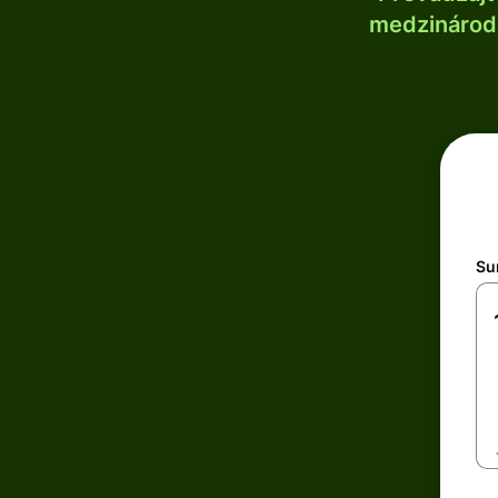
medzinárodn
Su