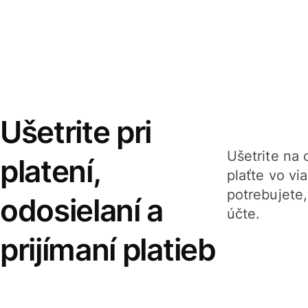
Ušetrite pri
Ušetrite na o
platení,
plaťte vo v
potrebujete
odosielaní a
účte.
prijímaní platieb