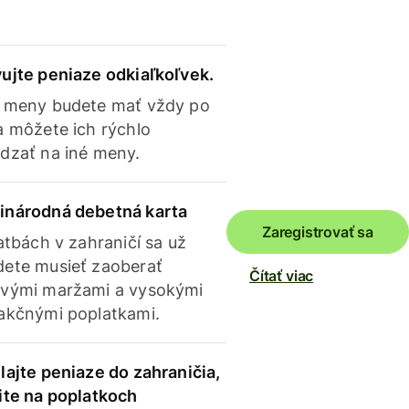
ujte peniaze odkiaľkoľvek.
 meny budete mať vždy po
a môžete ich rýchlo
dzať na iné meny.
inárodná debetná karta
Zaregistrovať sa
latbách v zahraničí sa už
ete musieť zaoberať
Čítať viac
vými maržami a vysokými
akčnými poplatkami.
lajte peniaze do zahraničia,
ite na poplatkoch