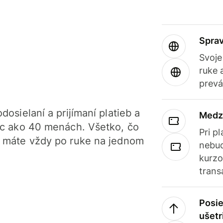
Sprav
Svoje
ruke 
prevá
dosielaní a prijímaní platieb a
Medz
iac ako 40 menách. Všetko, čo
Pri p
, máte vždy po ruke na jednom
nebud
kurzo
trans
Posie
ušetr