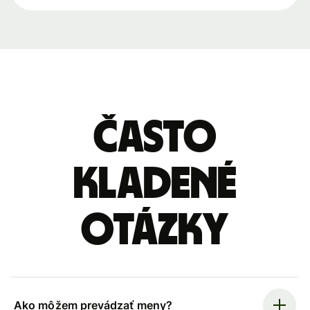
Často
kladené
otázky
Ako môžem prevádzať meny?