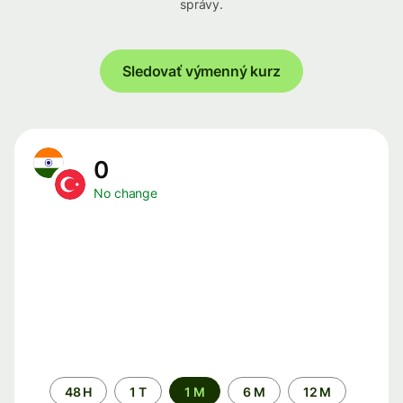
správy.
Sledovať výmenný kurz
0
No change
Time
48 H
1 T
1 M
6 M
12 M
period