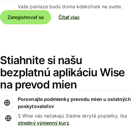
Vaše peniaze budú doma kdekoľvek na svete.
Zaregistrovať sa
Čítať viac
Stiahnite si našu
bezplatnú aplikáciu Wise
na prevod mien
Porovnajte podmienky prevodu mien u ostatných
poskytovateľov
S Wise vás nečakajú žiadne skryté poplatky, iba
stredný výmenný kurz
.