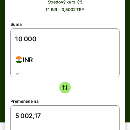
Stredový kurz
₹1 INR = 0,5002 TRY
Suma
INR
Premenené na