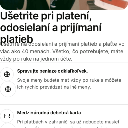
Ušetrite pri platení,
odosielaní a prijímaní
platieb
Ušetrite na odosielaní a prijímaní platieb a plaťte vo
viac ako 40 menách. Všetko, čo potrebujete, máte
vždy po ruke na jednom účte.
Spravujte peniaze odkiaľkoľvek.
Svoje meny budete mať vždy po ruke a môžete
ich rýchlo prevádzať na iné meny.
Medzinárodná debetná karta
Pri platbách v zahraničí sa už nebudete musieť