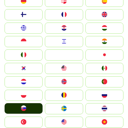
Deutschland
Denmark
España
Suomi
France
United Kingdom
Greece
Hrvatska
Magyarország
Indonesia
Israel
India
Italia
JA
Japan
South Korea
Malay
Mexico
Nederland
Norge
Portugal
Polska
România
Россия
Slovensko
Ruoŧŧa
ไทย
Türkiye
United States
Vietnam