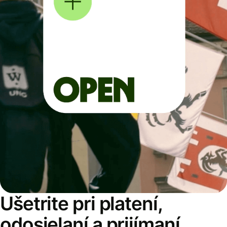
Ušetrite pri platení,
odosielaní a prijímaní