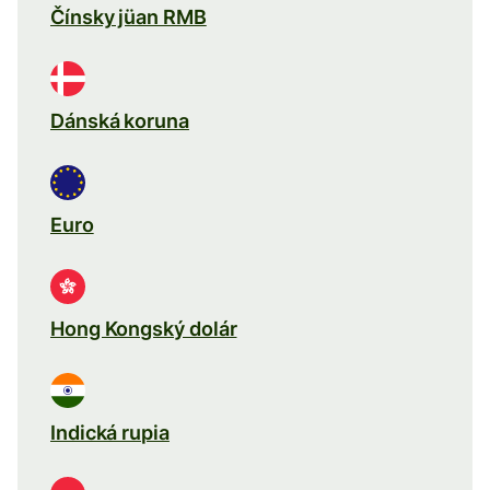
Čínsky jüan RMB
Dánská koruna
Euro
Hong Kongský dolár
Indická rupia