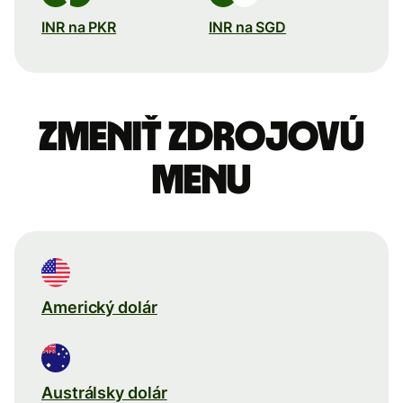
INR na PKR
INR na SGD
Zmeniť zdrojovú
menu
Americký dolár
Austrálsky dolár