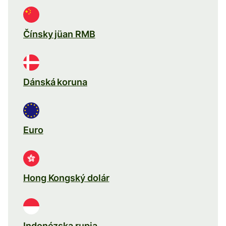
Čínsky jüan RMB
Dánská koruna
Euro
Hong Kongský dolár
Indonézska rupia