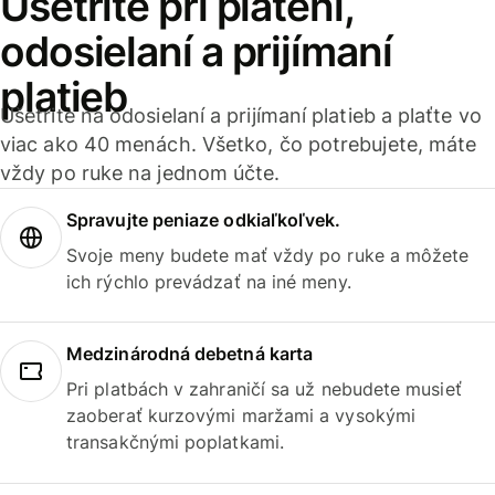
Ušetrite pri platení,
odosielaní a prijímaní
platieb
Ušetrite na odosielaní a prijímaní platieb a plaťte vo
viac ako 40 menách. Všetko, čo potrebujete, máte
vždy po ruke na jednom účte.
Spravujte peniaze odkiaľkoľvek.
Svoje meny budete mať vždy po ruke a môžete
ich rýchlo prevádzať na iné meny.
Medzinárodná debetná karta
Pri platbách v zahraničí sa už nebudete musieť
zaoberať kurzovými maržami a vysokými
transakčnými poplatkami.