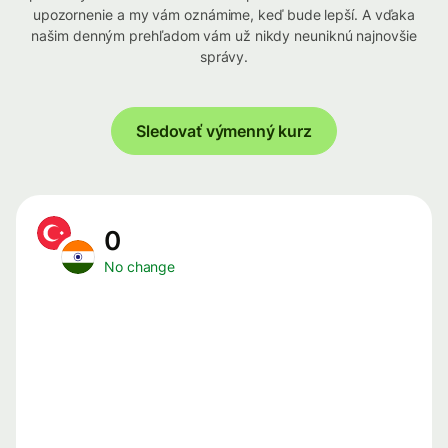
upozornenie a my vám oznámime, keď bude lepší. A vďaka
našim denným prehľadom vám už nikdy neuniknú najnovšie
správy.
Sledovať výmenný kurz
0
No change