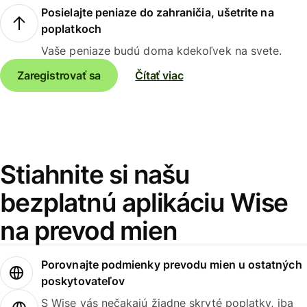
Posielajte peniaze do zahraničia, ušetrite na
poplatkoch
Vaše peniaze budú doma kdekoľvek na svete.
Zaregistrovať sa
Čítať viac
Stiahnite si našu
bezplatnú aplikáciu Wise
na prevod mien
Porovnajte podmienky prevodu mien u ostatných
poskytovateľov
S Wise vás nečakajú žiadne skryté poplatky, iba