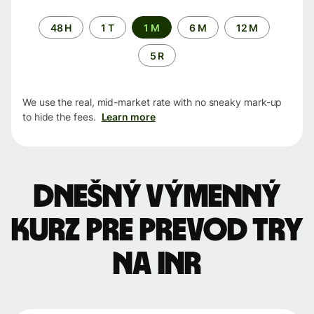
Time
48 H
1 T
1 M
6 M
12 M
period
5 R
We use the real, mid-market rate with no sneaky mark-up
to hide the fees.
Learn more
Dnešný výmenný
kurz pre prevod TRY
na INR