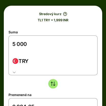
Stredový kurz
TL1 TRY = 1,999 INR
Suma
TRY
Premenené na