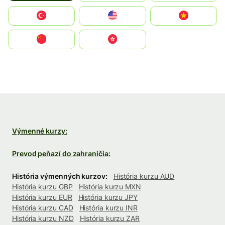
Türkiye
United States
Vietnam
中国
中國香港特別行政區
Výmenné kurzy:
Prevod peňazí do zahraničia:
História výmenných kurzov:
História kurzu AUD
História kurzu GBP
História kurzu MXN
História kurzu EUR
História kurzu JPY
História kurzu CAD
História kurzu INR
História kurzu NZD
História kurzu ZAR