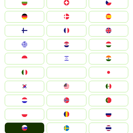
България
Switzerland
Czechia
Deutschland
Denmark
España
Suomi
France
United Kingdom
Greece
Hrvatska
Magyarország
Indonesia
Israel
India
Italia
JA
Japan
South Korea
Malay
Mexico
Nederland
Norge
Portugal
Polska
România
Россия
Slovensko
Ruoŧŧa
ไทย