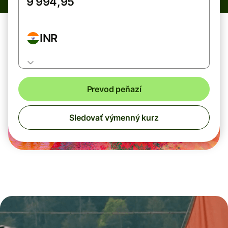
INR
Prevod peňazí
Sledovať výmenný kurz