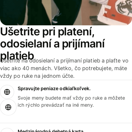
Ušetrite pri platení,
odosielaní a prijímaní
platieb
Ušetrite na odosielaní a prijímaní platieb a plaťte vo
viac ako 40 menách. Všetko, čo potrebujete, máte
vždy po ruke na jednom účte.
Spravujte peniaze odkiaľkoľvek.
Svoje meny budete mať vždy po ruke a môžete
ich rýchlo prevádzať na iné meny.
Medzinárodná debetná karta