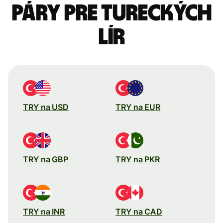
páry pre Tureckých
lír
TRY na USD
TRY na EUR
TRY na GBP
TRY na PKR
TRY na INR
TRY na CAD