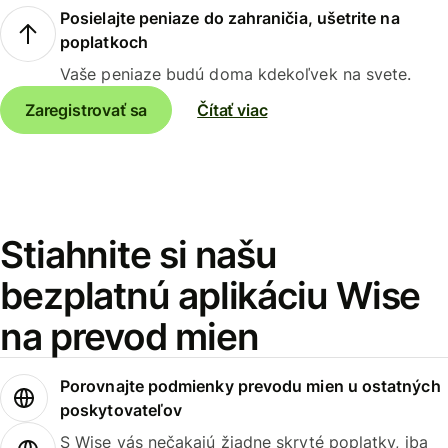
Posielajte peniaze do zahraničia, ušetrite na
poplatkoch
Vaše peniaze budú doma kdekoľvek na svete.
Zaregistrovať sa
Čítať viac
Stiahnite si našu
bezplatnú aplikáciu Wise
na prevod mien
Porovnajte podmienky prevodu mien u ostatných
poskytovateľov
S Wise vás nečakajú žiadne skryté poplatky, iba