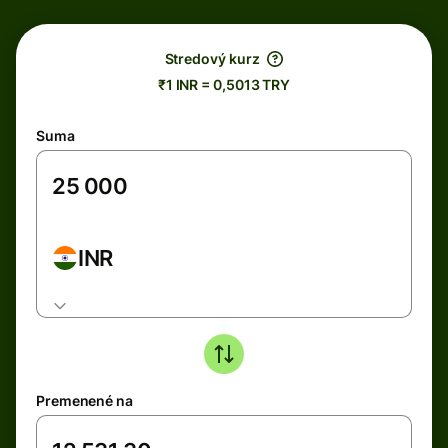
Stredový kurz
₹1 INR = 0,5013 TRY
Suma
INR
Premenené na