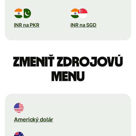
INR na PKR
INR na SGD
Zmeniť zdrojovú
menu
Americký dolár