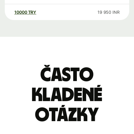
10000
TRY
19 950
INR
Často
kladené
otázky