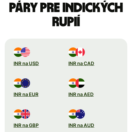
páry pre Indických
rupií
INR na USD
INR na CAD
INR na EUR
INR na AED
INR na GBP
INR na AUD