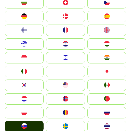
България
Switzerland
Czechia
Deutschland
Denmark
España
Suomi
France
United Kingdom
Greece
Hrvatska
Magyarország
Indonesia
Israel
India
Italia
JA
Japan
South Korea
Malay
Mexico
Nederland
Norge
Portugal
Polska
România
Россия
Slovensko
Ruoŧŧa
ไทย