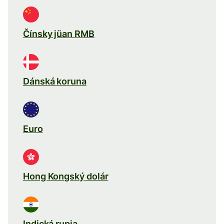
Čínsky jüan RMB
Dánská koruna
Euro
Hong Kongský dolár
Indická rupia