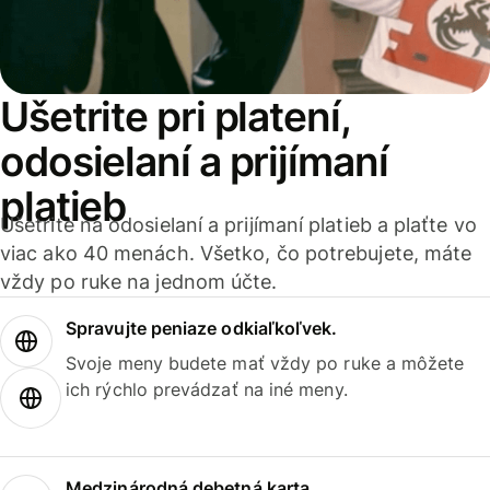
Ušetrite pri platení,
odosielaní a prijímaní
platieb
Ušetrite na odosielaní a prijímaní platieb a plaťte vo
viac ako 40 menách. Všetko, čo potrebujete, máte
vždy po ruke na jednom účte.
Spravujte peniaze odkiaľkoľvek.
Svoje meny budete mať vždy po ruke a môžete
ich rýchlo prevádzať na iné meny.
Medzinárodná debetná karta