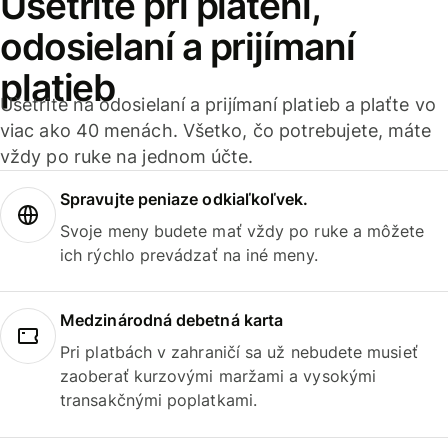
Ušetrite pri platení,
odosielaní a prijímaní
platieb
Ušetrite na odosielaní a prijímaní platieb a plaťte vo
viac ako 40 menách. Všetko, čo potrebujete, máte
vždy po ruke na jednom účte.
Spravujte peniaze odkiaľkoľvek.
Svoje meny budete mať vždy po ruke a môžete
ich rýchlo prevádzať na iné meny.
Medzinárodná debetná karta
Pri platbách v zahraničí sa už nebudete musieť
zaoberať kurzovými maržami a vysokými
transakčnými poplatkami.