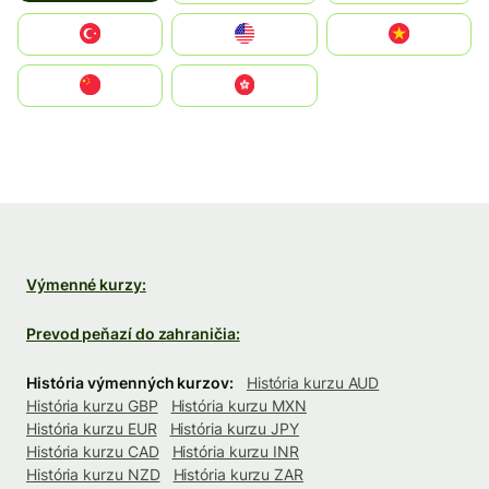
Türkiye
United States
Vietnam
中国
中國香港特別行政區
Výmenné kurzy:
Prevod peňazí do zahraničia:
História výmenných kurzov:
História kurzu AUD
História kurzu GBP
História kurzu MXN
História kurzu EUR
História kurzu JPY
História kurzu CAD
História kurzu INR
História kurzu NZD
História kurzu ZAR