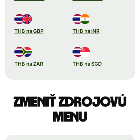
THB na GBP
THB na INR
THB na ZAR
THB na SGD
Zmeniť zdrojovú
menu