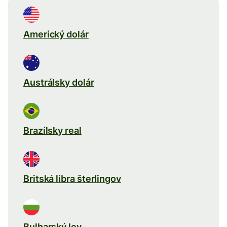
Americký dolár
Austrálsky dolár
Brazílsky real
Britská libra šterlingov
Bulharský lev