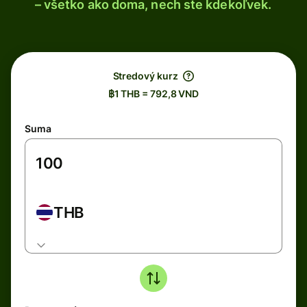
– všetko ako doma, nech ste kdekoľvek.
Stredový kurz
฿1 THB = 792,8 VND
Suma
THB