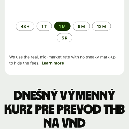
Time
48 H
1 T
1 M
6 M
12 M
period
5 R
We use the real, mid-market rate with no sneaky mark-up
to hide the fees.
Learn more
Dnešný výmenný
kurz pre prevod THB
na VND