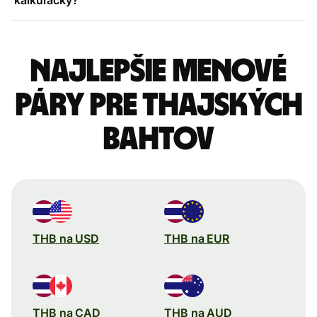
Najlepšie menové
páry pre Thajských
bahtov
THB na USD
THB na EUR
THB na CAD
THB na AUD