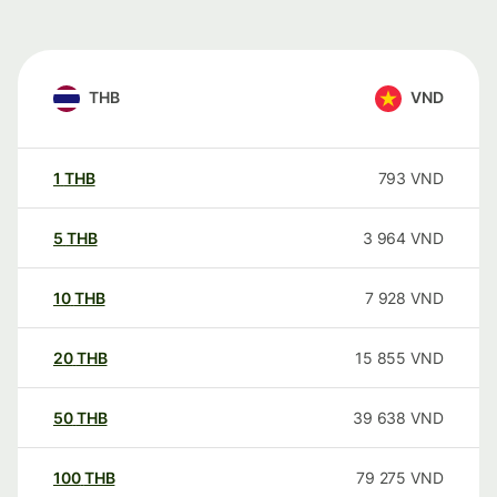
THB
VND
1
THB
793
VND
5
THB
3 964
VND
10
THB
7 928
VND
20
THB
15 855
VND
50
THB
39 638
VND
100
THB
79 275
VND