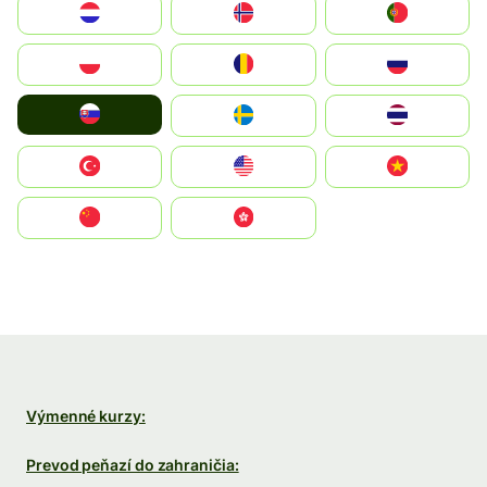
Nederland
Norge
Portugal
Polska
România
Россия
Slovensko
Ruoŧŧa
ไทย
Türkiye
United States
Vietnam
中国
中國香港特別行政區
Výmenné kurzy:
Prevod peňazí do zahraničia: