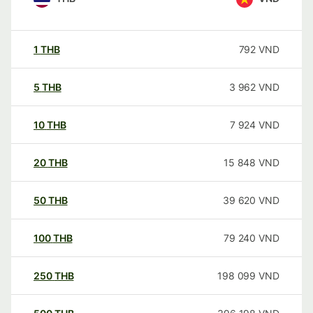
1
THB
792
VND
5
THB
3 962
VND
10
THB
7 924
VND
20
THB
15 848
VND
50
THB
39 620
VND
100
THB
79 240
VND
250
THB
198 099
VND