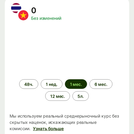
0
Без изменений
Период
48ч.
1 нед.
1 мес.
6 мес.
времени
12 мес.
5л.
Мы используем реальный среднерыночный курс без
скрытых наценок, искажающих реальные
комиссии.
Узнать больше