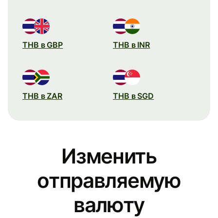
THB в GBP
THB в INR
THB в ZAR
THB в SGD
Изменить
отправляемую
валюту