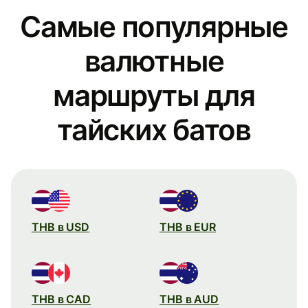
Самые популярные
валютные
маршруты для
тайских батов
THB в USD
THB в EUR
THB в CAD
THB в AUD