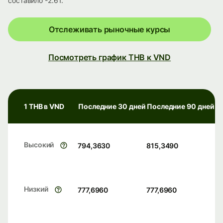
составило -2.61.
Отслеживать рыночные курсы
Посмотреть график THB к VND
1 THB в VND
Последние 30 дней
Последние 90 дней
Высокий
794,3630
815,3490
Низкий
777,6960
777,6960