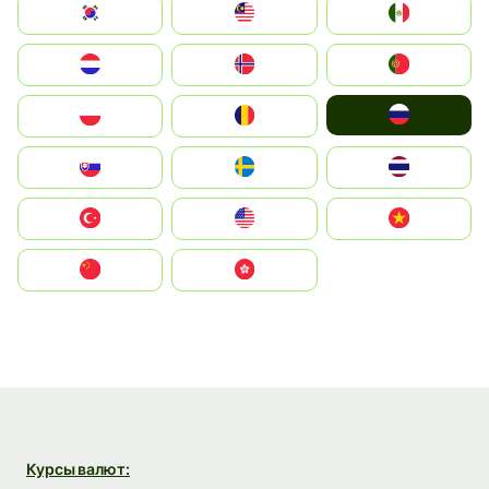
South Korea
Malay
Mexico
Nederland
Norge
Portugal
Россия
Polska
România
Slovensko
Ruoŧŧa
ไทย
Türkiye
United States
Vietnam
中国
中國香港特別行政區
Курсы валют: