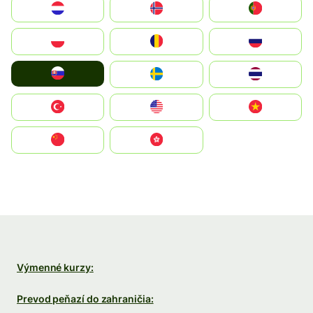
Nederland
Norge
Portugal
Polska
România
Россия
Slovensko
Ruoŧŧa
ไทย
Türkiye
United States
Vietnam
中国
中國香港特別行政區
Výmenné kurzy:
Prevod peňazí do zahraničia: