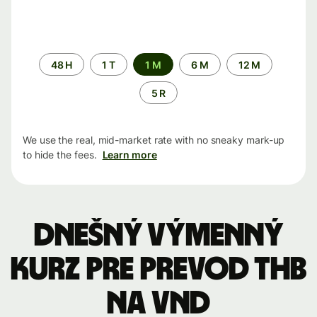
Time
48 H
1 T
1 M
6 M
12 M
period
5 R
We use the real, mid-market rate with no sneaky mark-up
to hide the fees.
Learn more
Dnešný výmenný
kurz pre prevod THB
na VND