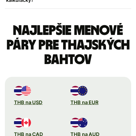
Najlepšie menové
páry pre Thajských
bahtov
THB na USD
THB na EUR
THB na CAD
THB na AUD