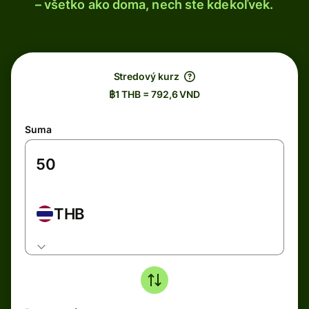
– všetko ako doma, nech ste kdekoľvek.
Stredový kurz
฿1 THB = 792,6 VND
Suma
THB