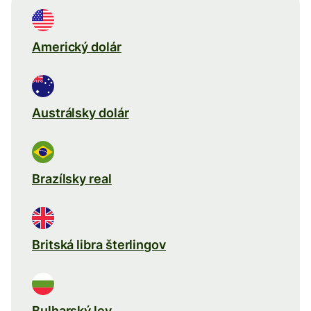
Americký dolár
Austrálsky dolár
Brazílsky real
Britská libra šterlingov
Bulharský lev