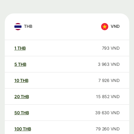
THB
VND
1
THB
793
VND
5
THB
3 963
VND
10
THB
7 926
VND
20
THB
15 852
VND
50
THB
39 630
VND
100
THB
79 260
VND