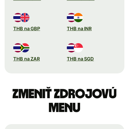
THB na GBP
THB na INR
THB na ZAR
THB na SGD
Zmeniť zdrojovú
menu