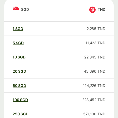
SGD
TND
1
SGD
2,285
TND
5
SGD
11,423
TND
10
SGD
22,845
TND
20
SGD
45,690
TND
50
SGD
114,226
TND
100
SGD
228,452
TND
250
SGD
571,130
TND