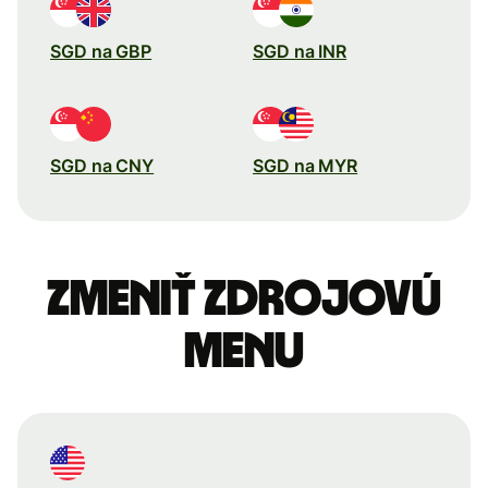
SGD na GBP
SGD na INR
SGD na CNY
SGD na MYR
Zmeniť zdrojovú
menu