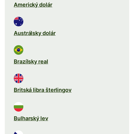
Americký dolár
Austrálsky dolár
Brazílsky real
Britská libra šterlingov
Bulharský lev