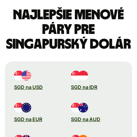
Najlepšie menové
páry pre
Singapurský dolár
SGD na USD
SGD na IDR
SGD na EUR
SGD na AUD