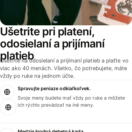
Ušetrite pri platení,
odosielaní a prijímaní
platieb
Ušetrite na odosielaní a prijímaní platieb a plaťte vo
viac ako 40 menách. Všetko, čo potrebujete, máte
vždy po ruke na jednom účte.
Spravujte peniaze odkiaľkoľvek.
Svoje meny budete mať vždy po ruke a môžete
ich rýchlo prevádzať na iné meny.
Medzinárodná debetná karta