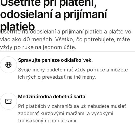
Ušetrite pri platení,
odosielaní a prijímaní
platieb
Ušetrite na odosielaní a prijímaní platieb a plaťte vo
viac ako 40 menách. Všetko, čo potrebujete, máte
vždy po ruke na jednom účte.
Spravujte peniaze odkiaľkoľvek.
Svoje meny budete mať vždy po ruke a môžete
ich rýchlo prevádzať na iné meny.
Medzinárodná debetná karta
Pri platbách v zahraničí sa už nebudete musieť
zaoberať kurzovými maržami a vysokými
transakčnými poplatkami.