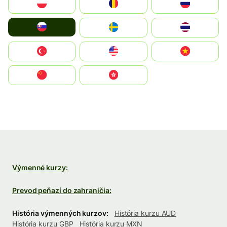
Polska
România
Россия
Slovensko
Ruoŧŧa
ไทย
Türkiye
United States
Vietnam
中国
中國香港特別行政區
Výmenné kurzy:
Prevod peňazí do zahraničia:
História výmenných kurzov:
História kurzu AUD
História kurzu GBP
História kurzu MXN