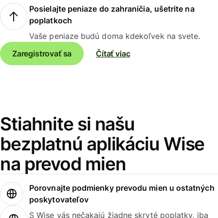
Posielajte peniaze do zahraničia, ušetrite na
poplatkoch
Vaše peniaze budú doma kdekoľvek na svete.
Zaregistrovať sa
Čítať viac
Stiahnite si našu
bezplatnú aplikáciu Wise
na prevod mien
Porovnajte podmienky prevodu mien u ostatných
poskytovateľov
S Wise vás nečakajú žiadne skryté poplatky, iba