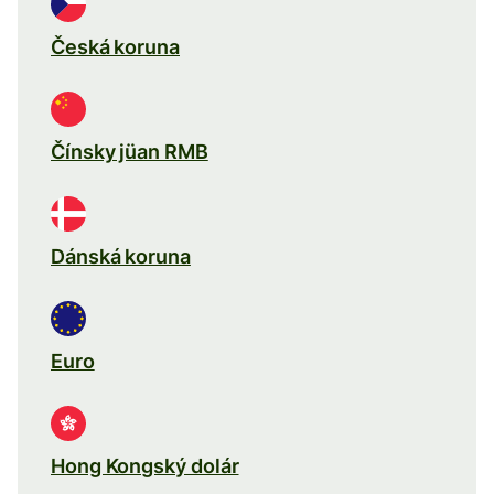
Česká koruna
Čínsky jüan RMB
Dánská koruna
Euro
Hong Kongský dolár