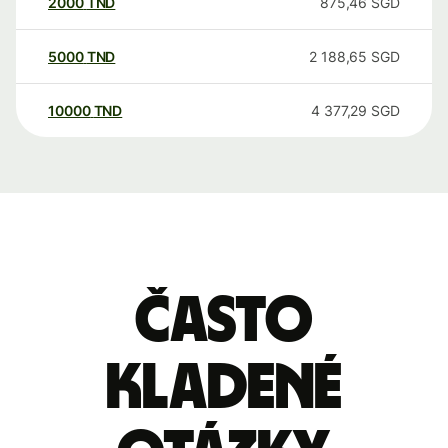
2000
TND
875,46
SGD
5000
TND
2 188,65
SGD
10000
TND
4 377,29
SGD
Často
kladené