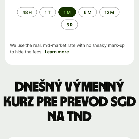
Time
48 H
1 T
1 M
6 M
12 M
period
5 R
We use the real, mid-market rate with no sneaky mark-up
to hide the fees.
Learn more
Dnešný výmenný
kurz pre prevod SGD
na TND