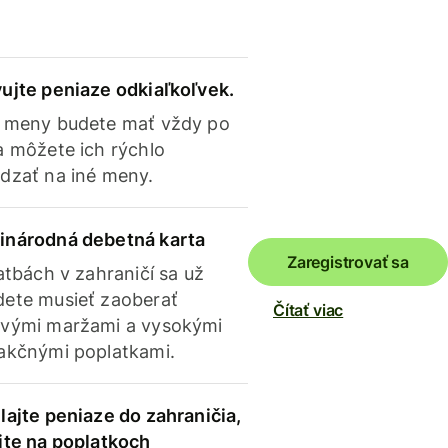
ujte peniaze odkiaľkoľvek.
 meny budete mať vždy po
a môžete ich rýchlo
dzať na iné meny.
inárodná debetná karta
Zaregistrovať sa
latbách v zahraničí sa už
ete musieť zaoberať
Čítať viac
vými maržami a vysokými
akčnými poplatkami.
lajte peniaze do zahraničia,
ite na poplatkoch