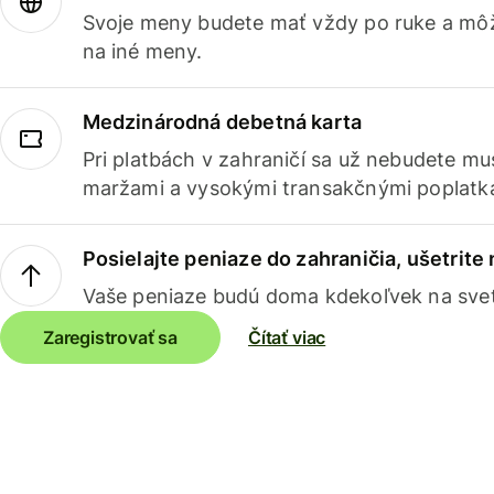
Svoje meny budete mať vždy po ruke a môž
na iné meny.
Medzinárodná debetná karta
Pri platbách v zahraničí sa už nebudete m
maržami a vysokými transakčnými poplatk
Posielajte peniaze do zahraničia, ušetrite
Vaše peniaze budú doma kdekoľvek na sve
Zaregistrovať sa
Čítať viac