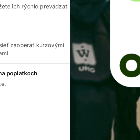
ete ich rýchlo prevádzať
usieť zaoberať kurzovými
ami.
 na poplatkoch
te.