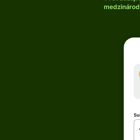
medzinárodn
Su