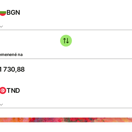
BGN
emenené na
TND