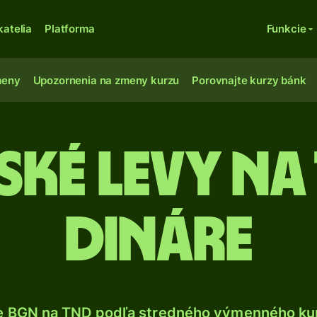
katelia
Platforma
Funkcie
meny
Upozornenia na zmeny kurzu
Porovnajte kurzy bánk
ké levy na
dináre
e BGN na TND podľa stredného výmenného kur