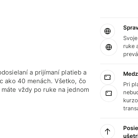
Sprav
Svoje
ruke 
prevá
dosielaní a prijímaní platieb a
Medz
iac ako 40 menách. Všetko, čo
Pri p
, máte vždy po ruke na jednom
nebud
kurzo
trans
Posie
ušetr