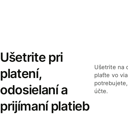
Ušetrite pri
Ušetrite na o
platení,
plaťte vo v
potrebujete
odosielaní a
účte.
prijímaní platieb