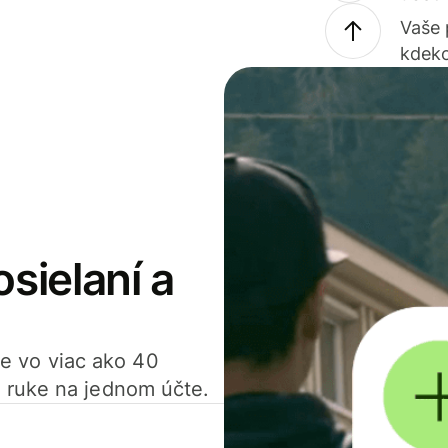
Vaše
kdeko
osielaní a
ťte vo viac ako 40
 ruke na jednom účte.