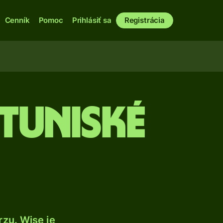
Cenník
Pomoc
Prihlásiť sa
Registrácia
 tuniské
zu. Wise je