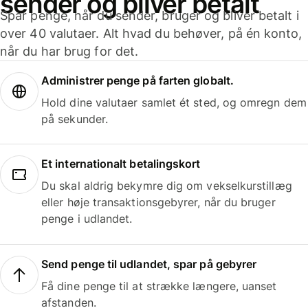
sender og bliver betalt
Spar penge, når du sender, bruger og bliver betalt i
over 40 valutaer. Alt hvad du behøver, på én konto,
når du har brug for det.
Administrer penge på farten globalt.
Hold dine valutaer samlet ét sted, og omregn dem
på sekunder.
Et internationalt betalingskort
Du skal aldrig bekymre dig om vekselkurstillæg
eller høje transaktionsgebyrer, når du bruger
penge i udlandet.
Send penge til udlandet, spar på gebyrer
Få dine penge til at strække længere, uanset
afstanden.