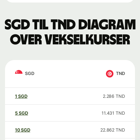
SGD til TND Diagram
over vekselkurser
SGD
TND
1
SGD
2.286
TND
5
SGD
11.431
TND
10
SGD
22.862
TND