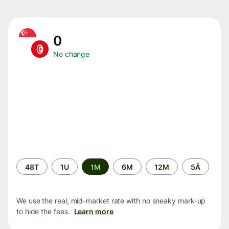
0
No change
Time
48T
1U
1M
6M
12M
5Å
period
We use the real, mid-market rate with no sneaky mark-up
to hide the fees.
Learn more