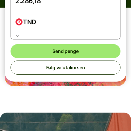
TND
Send penge
Følg valutakursen