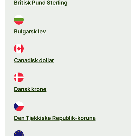
Britisk Pund Sterling
Bulgarsk lev
Canadisk dollar
Dansk krone
Den Tjekkiske Republik-koruna