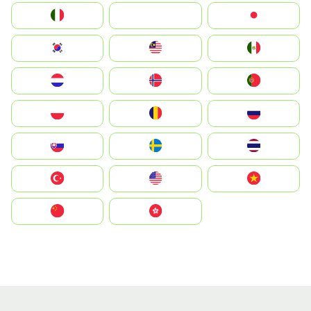
Italia
JA
Japan
South Korea
Malay
Mexico
Nederland
Norge
Portugal
Polska
România
Россия
Slovensko
Ruoŧŧa
ไทย
Türkiye
United States
Vietnam
中国
中國香港特別行政區