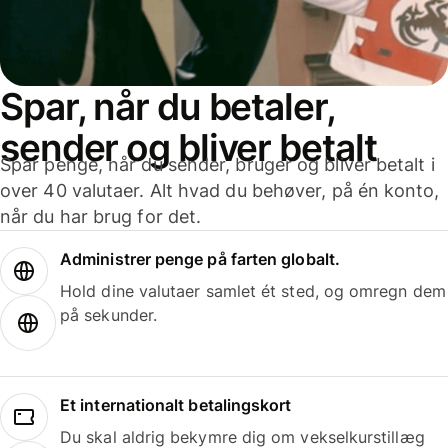
Spar, når du betaler,
sender og bliver betalt
Spar penge, når du sender, bruger og bliver betalt i
over 40 valutaer. Alt hvad du behøver, på én konto,
når du har brug for det.
Administrer penge på farten globalt.
Hold dine valutaer samlet ét sted, og omregn dem
på sekunder.
Et internationalt betalingskort
Du skal aldrig bekymre dig om vekselkurstillæg