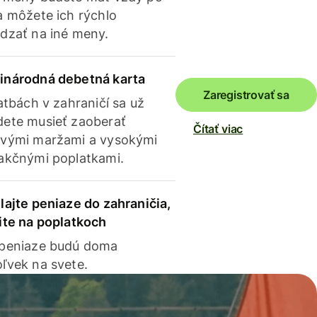
a môžete ich rýchlo
dzať na iné meny.
inárodná debetná karta
Zaregistrovať sa
latbách v zahraničí sa už
ete musieť zaoberať
Čítať viac
vými maržami a vysokými
akčnými poplatkami.
lajte peniaze do zahraničia,
ite na poplatkoch
 peniaze budú doma
ľvek na svete.