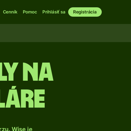
Cenník
Pomoc
Prihlásiť sa
Registrácia
ly na
láre
zu. Wise je