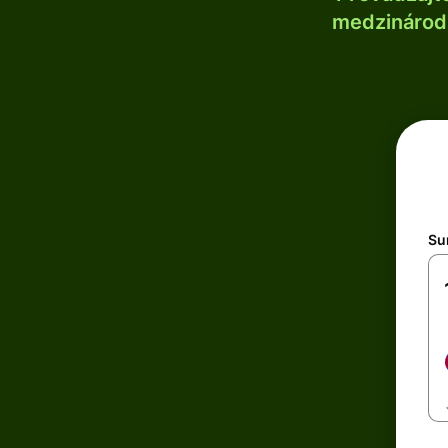
medzinárodn
Su