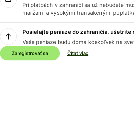
Pri platbách v zahraničí sa už nebudete m
maržami a vysokými transakčnými poplatk
Posielajte peniaze do zahraničia, ušetrite
Vaše peniaze budú doma kdekoľvek na sve
Zaregistrovať sa
Čítať viac