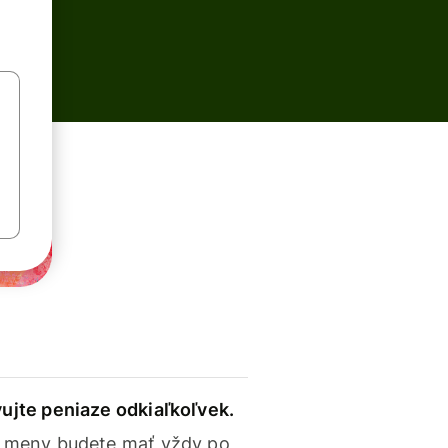
ujte peniaze odkiaľkoľvek.
 meny budete mať vždy po