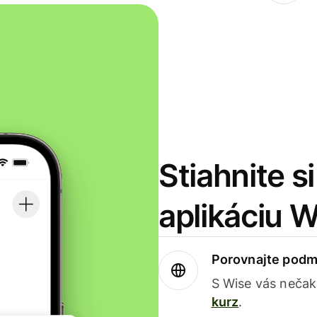
Stiahnite s
aplikáciu 
Porovnajte podm
S Wise vás nečak
kurz
.