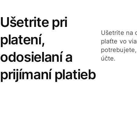
Ušetrite pri
Ušetrite na o
platení,
plaťte vo v
potrebujete
odosielaní a
účte.
prijímaní platieb