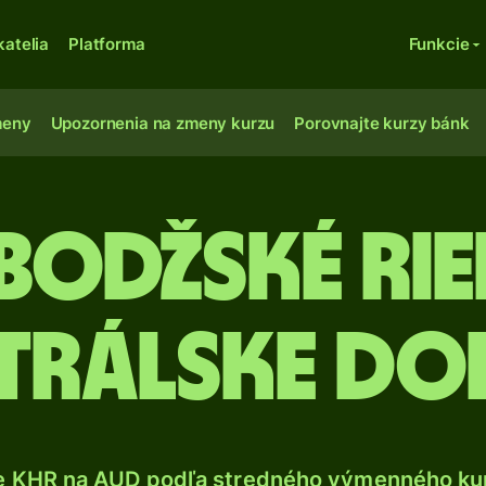
katelia
Platforma
Funkcie
meny
Upozornenia na zmeny kurzu
Porovnajte kurzy bánk
odžské rie
trálske do
e KHR na AUD podľa stredného výmenného kur