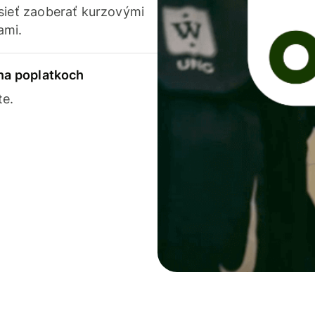
usieť zaoberať kurzovými
ami.
 na poplatkoch
te.