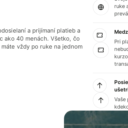
ruke 
prevá
dosielaní a prijímaní platieb a
Medz
iac ako 40 menách. Všetko, čo
Pri p
, máte vždy po ruke na jednom
nebud
kurzo
trans
Posie
ušetr
Vaše
kdeko