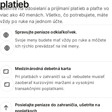
platieb
Ušetrite na odosielaní a prijímaní platieb a plaťte vo
viac ako 40 menách. Všetko, čo potrebujete, máte
vždy po ruke na jednom účte.
Spravujte peniaze odkiaľkoľvek.
Svoje meny budete mať vždy po ruke a môžete
ich rýchlo prevádzať na iné meny.
Medzinárodná debetná karta
Pri platbách v zahraničí sa už nebudete musieť
zaoberať kurzovými maržami a vysokými
transakčnými poplatkami.
Posielajte peniaze do zahraničia, ušetrite na
poplatkoch