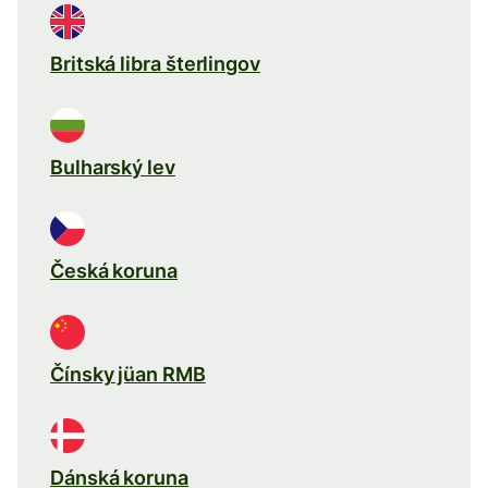
Britská libra šterlingov
Bulharský lev
Česká koruna
Čínsky jüan RMB
Dánská koruna