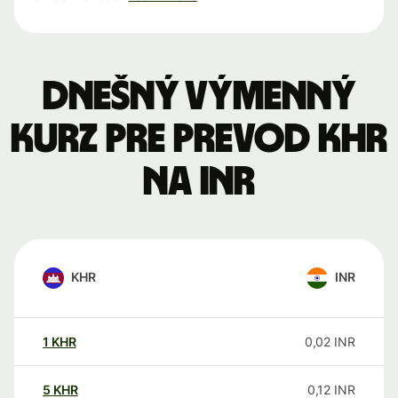
Dnešný výmenný
kurz pre prevod KHR
na INR
KHR
INR
1
KHR
0,02
INR
5
KHR
0,12
INR