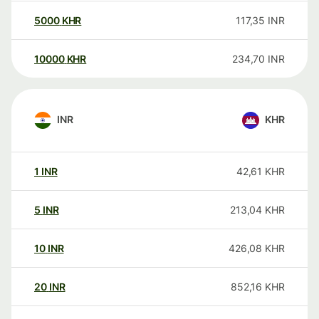
5000
KHR
117,35
INR
10000
KHR
234,70
INR
INR
KHR
1
INR
42,61
KHR
5
INR
213,04
KHR
10
INR
426,08
KHR
20
INR
852,16
KHR