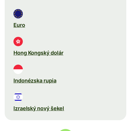
Euro
Hong Kongský dolár
Indonézska rupia
Izraelský nový šekel