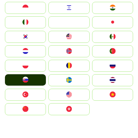
Indonesia
Israel
India
Italia
JA
Japan
South Korea
Malay
Mexico
Nederland
Norge
Portugal
Polska
România
Россия
Slovensko
Ruoŧŧa
ไทย
Türkiye
United States
Vietnam
中国
中國香港特別行政區