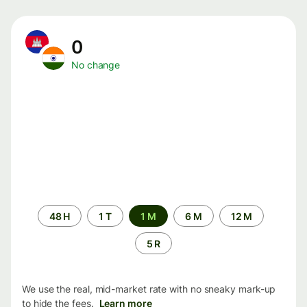
0
No change
Time
48 H
1 T
1 M
6 M
12 M
period
5 R
We use the real, mid-market rate with no sneaky mark-up
to hide the fees.
Learn more