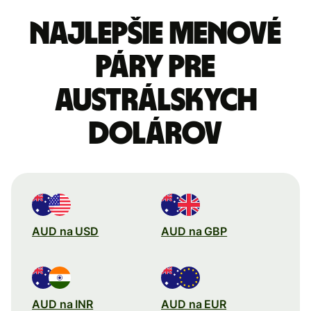
Najlepšie menové
páry pre
Austrálskych
dolárov
AUD na USD
AUD na GBP
AUD na INR
AUD na EUR