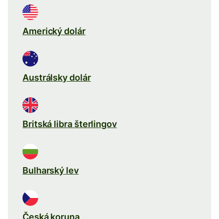
Americký dolár
Austrálsky dolár
Britská libra šterlingov
Bulharský lev
Česká koruna