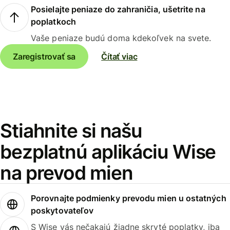
Posielajte peniaze do zahraničia, ušetrite na
poplatkoch
Vaše peniaze budú doma kdekoľvek na svete.
Zaregistrovať sa
Čítať viac
Stiahnite si našu
bezplatnú aplikáciu Wise
na prevod mien
Porovnajte podmienky prevodu mien u ostatných
poskytovateľov
S Wise vás nečakajú žiadne skryté poplatky, iba