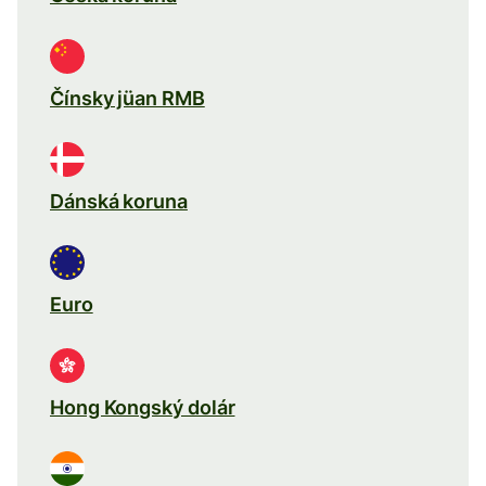
Čínsky jüan RMB
Dánská koruna
Euro
Hong Kongský dolár