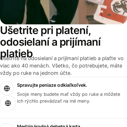
Ušetrite pri platení,
odosielaní a prijímaní
platieb
Ušetrite na odosielaní a prijímaní platieb a plaťte vo
viac ako 40 menách. Všetko, čo potrebujete, máte
vždy po ruke na jednom účte.
Spravujte peniaze odkiaľkoľvek.
Svoje meny budete mať vždy po ruke a môžete
ich rýchlo prevádzať na iné meny.
Medzinárodná debetná karta