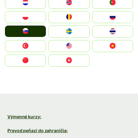
Nederland
Norge
Portugal
Polska
România
Россия
Slovensko
Ruoŧŧa
ไทย
Türkiye
United States
Vietnam
中国
中國香港特別行政區
Výmenné kurzy:
Prevod peňazí do zahraničia: