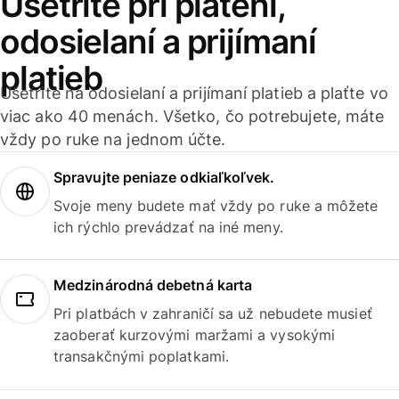
Ušetrite pri platení,
odosielaní a prijímaní
platieb
Ušetrite na odosielaní a prijímaní platieb a plaťte vo
viac ako 40 menách. Všetko, čo potrebujete, máte
vždy po ruke na jednom účte.
Spravujte peniaze odkiaľkoľvek.
Svoje meny budete mať vždy po ruke a môžete
ich rýchlo prevádzať na iné meny.
Medzinárodná debetná karta
Pri platbách v zahraničí sa už nebudete musieť
zaoberať kurzovými maržami a vysokými
transakčnými poplatkami.