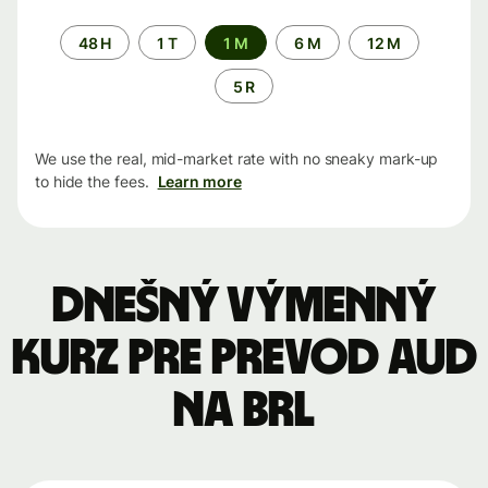
Time
48 H
1 T
1 M
6 M
12 M
period
5 R
We use the real, mid-market rate with no sneaky mark-up
to hide the fees.
Learn more
Dnešný výmenný
kurz pre prevod AUD
na BRL