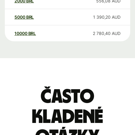
2000
BRL
556,08
AUD
5000
BRL
1 390,20
AUD
10000
BRL
2 780,40
AUD
Často
kladené