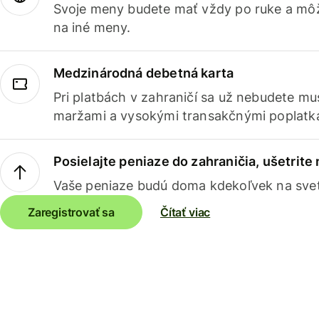
Svoje meny budete mať vždy po ruke a môž
na iné meny.
Medzinárodná debetná karta
Pri platbách v zahraničí sa už nebudete m
maržami a vysokými transakčnými poplatk
Posielajte peniaze do zahraničia, ušetrite
Vaše peniaze budú doma kdekoľvek na sve
Zaregistrovať sa
Čítať viac