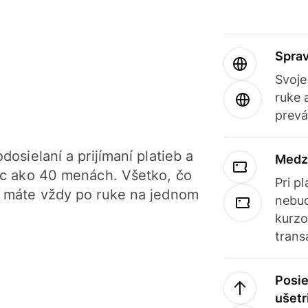
Sprav
Svoje
ruke 
prevá
dosielaní a prijímaní platieb a
Medz
iac ako 40 menách. Všetko, čo
Pri p
, máte vždy po ruke na jednom
nebud
kurzo
trans
Posie
ušetr