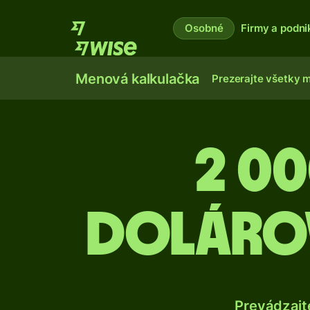
Osobné
Firmy a podni
Menová kalkulačka
Prezerajte všetky 
2 0
dolárov
Prevádzajt