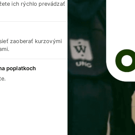
ete ich rýchlo prevádzať
usieť zaoberať kurzovými
ami.
 na poplatkoch
te.