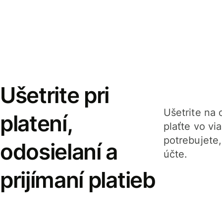
Ušetrite pri
Ušetrite na o
platení,
plaťte vo v
potrebujete
odosielaní a
účte.
prijímaní platieb