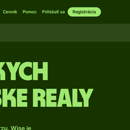
Cenník
Pomoc
Prihlásiť sa
Registrácia
kych
ke realy
zu. Wise je