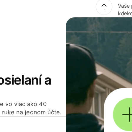
Vaše
kdeko
osielaní a
ťte vo viac ako 40
 ruke na jednom účte.