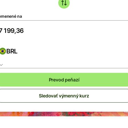
emenené na
BRL
Prevod peňazí
Sledovať výmenný kurz