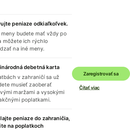
ujte peniaze odkiaľkoľvek.
 meny budete mať vždy po
a môžete ich rýchlo
dzať na iné meny.
inárodná debetná karta
Zaregistrovať sa
latbách v zahraničí sa už
ete musieť zaoberať
Čítať viac
vými maržami a vysokými
akčnými poplatkami.
lajte peniaze do zahraničia,
ite na poplatkoch