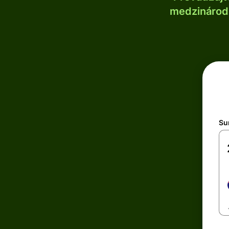
medzinárodn
Su