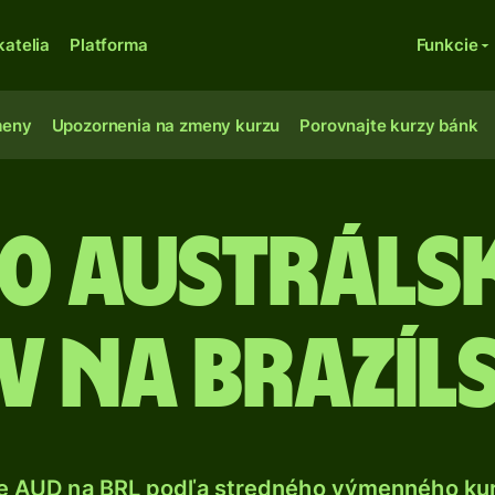
katelia
Platforma
Funkcie
meny
Upozornenia na zmeny kurzu
Porovnajte kurzy bánk
00 Austráls
 na brazíls
e AUD na BRL podľa stredného výmenného kur