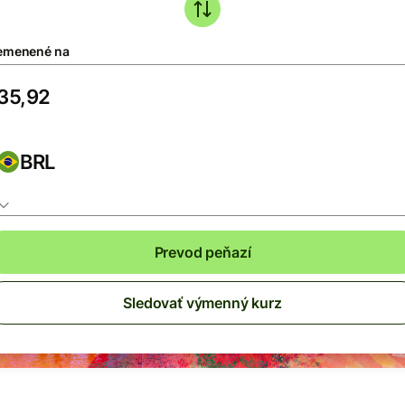
emenené na
BRL
Prevod peňazí
Sledovať výmenný kurz