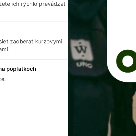
ete ich rýchlo prevádzať
usieť zaoberať kurzovými
ami.
 na poplatkoch
te.