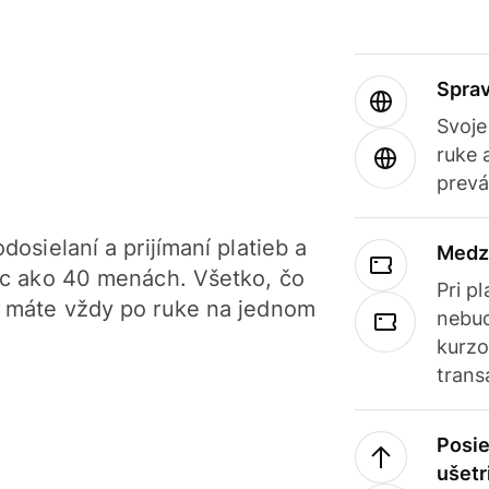
Sprav
Svoje
ruke 
prevá
dosielaní a prijímaní platieb a
Medz
iac ako 40 menách. Všetko, čo
Pri p
, máte vždy po ruke na jednom
nebud
kurzo
trans
Posie
ušetr