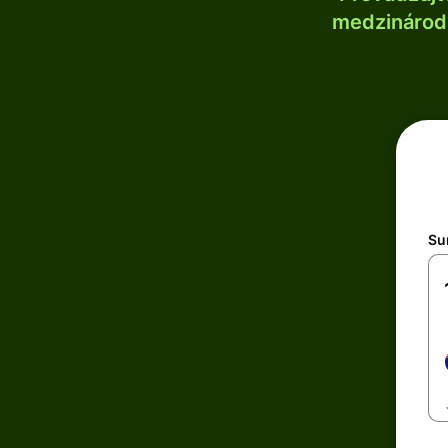
medzinárodn
Su