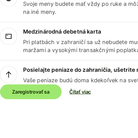
Svoje meny budete mať vždy po ruke a môž
na iné meny.
Medzinárodná debetná karta
Pri platbách v zahraničí sa už nebudete m
maržami a vysokými transakčnými poplatk
Posielajte peniaze do zahraničia, ušetrite
Vaše peniaze budú doma kdekoľvek na sve
Zaregistrovať sa
Čítať viac