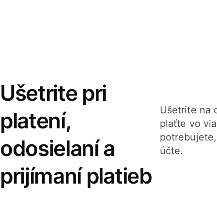
Ušetrite pri
Ušetrite na o
platení,
plaťte vo v
potrebujete
odosielaní a
účte.
prijímaní platieb