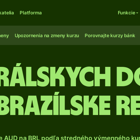
katelia
Platforma
Funkcie
meny
Upozornenia na zmeny kurzu
Porovnajte kurzy bánk
trálskych 
brazílske r
e AUD na BRL podľa stredného výmenného kur