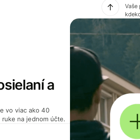
Vaše
kdeko
osielaní a
ťte vo viac ako 40
 ruke na jednom účte.