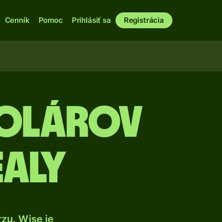
Cenník
Pomoc
Prihlásiť sa
Registrácia
dolárov
ealy
zu. Wise je