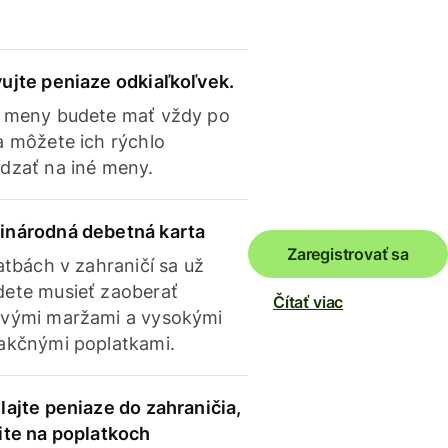
ujte peniaze odkiaľkoľvek.
 meny budete mať vždy po
a môžete ich rýchlo
dzať na iné meny.
inárodná debetná karta
Zaregistrovať sa
latbách v zahraničí sa už
ete musieť zaoberať
Čítať viac
vými maržami a vysokými
akčnými poplatkami.
lajte peniaze do zahraničia,
ite na poplatkoch