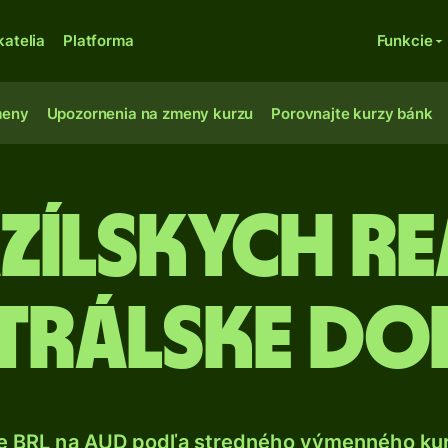
katelia
Platforma
Funkcie
meny
Upozornenia na zmeny kurzu
Porovnajte kurzy bánk
zílskych r
trálske do
e BRL na AUD podľa stredného výmenného kur