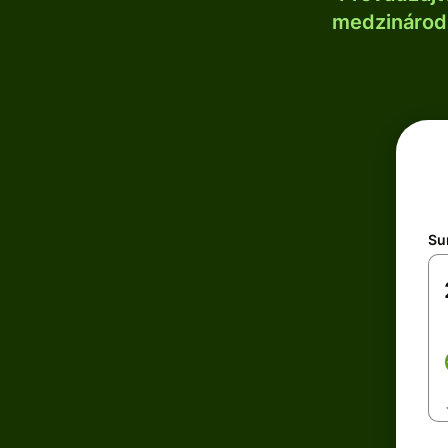
medzinárodn
Su