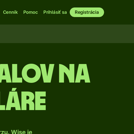
Cenník
Pomoc
Prihlásiť sa
Registrácia
ealov na
láre
zu. Wise je