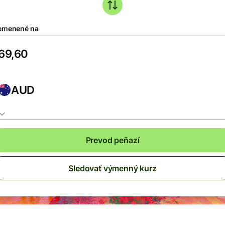
emenené na
AUD
Prevod peňazí
Sledovať výmenný kurz