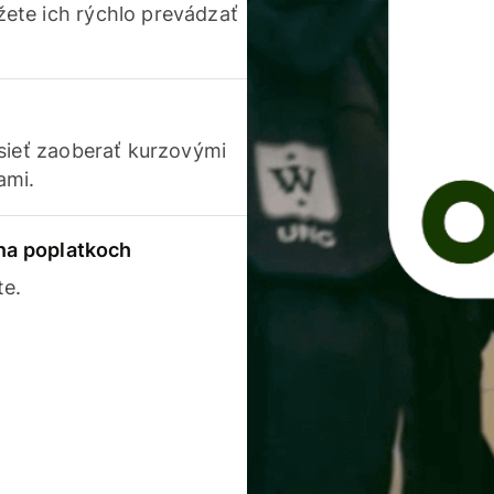
ete ich rýchlo prevádzať
usieť zaoberať kurzovými
ami.
 na poplatkoch
te.