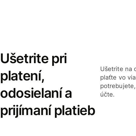
Ušetrite pri
Ušetrite na o
platení,
plaťte vo v
potrebujete
odosielaní a
účte.
prijímaní platieb