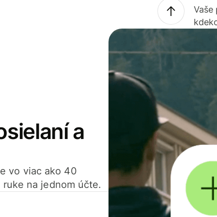
Vaše
kdeko
osielaní a
ťte vo viac ako 40
 ruke na jednom účte.