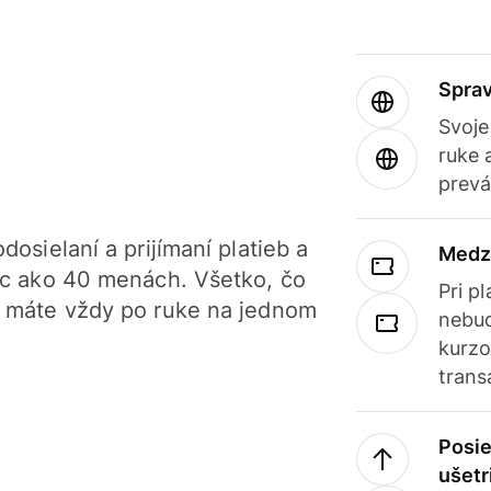
Sprav
Svoje
ruke 
prevá
dosielaní a prijímaní platieb a
Medz
iac ako 40 menách. Všetko, čo
Pri p
, máte vždy po ruke na jednom
nebud
kurzo
trans
Posie
ušetr