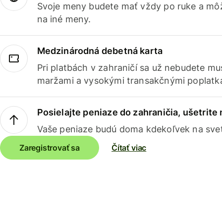
Svoje meny budete mať vždy po ruke a môž
na iné meny.
Medzinárodná debetná karta
Pri platbách v zahraničí sa už nebudete m
maržami a vysokými transakčnými poplatk
Posielajte peniaze do zahraničia, ušetrite
Vaše peniaze budú doma kdekoľvek na sve
Zaregistrovať sa
Čítať viac