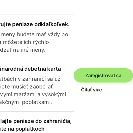
ujte peniaze odkiaľkoľvek.
 meny budete mať vždy po
a môžete ich rýchlo
dzať na iné meny.
inárodná debetná karta
Zaregistrovať sa
latbách v zahraničí sa už
ete musieť zaoberať
Čítať viac
vými maržami a vysokými
akčnými poplatkami.
lajte peniaze do zahraničia,
ite na poplatkoch