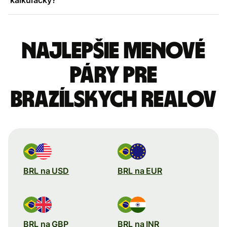
Najlepšie menové
páry pre
Brazílskych realov
BRL na USD
BRL na EUR
BRL na GBP
BRL na INR