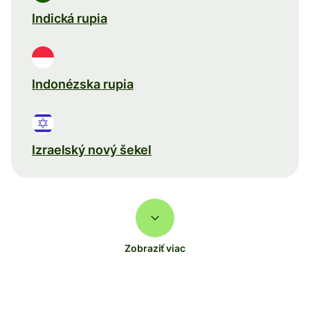
Indická rupia
Indonézska rupia
Izraelský nový šekel
Zobraziť viac