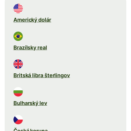
Americký dolár
Brazílsky real
Britská libra šterlingov
Bulharský lev
Česká koruna