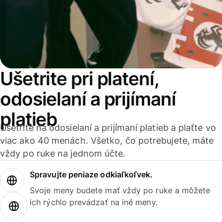
Ušetrite pri platení,
odosielaní a prijímaní
platieb
Ušetrite na odosielaní a prijímaní platieb a plaťte vo
viac ako 40 menách. Všetko, čo potrebujete, máte
vždy po ruke na jednom účte.
Spravujte peniaze odkiaľkoľvek.
Svoje meny budete mať vždy po ruke a môžete
ich rýchlo prevádzať na iné meny.