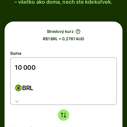
– všetko ako doma, nech ste kdekoľvek.
Stredový kurz
R$1 BRL = 0,2781 AUD
Suma
BRL