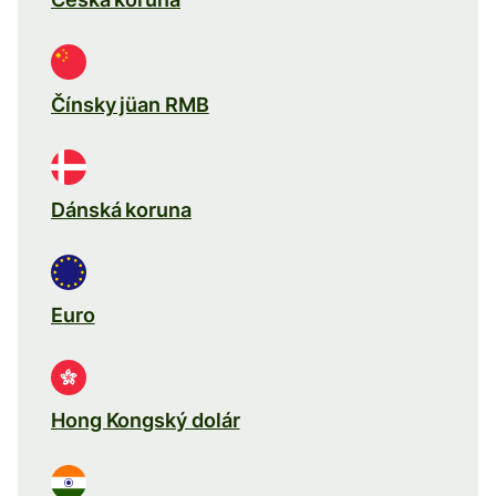
Čínsky jüan RMB
Dánská koruna
Euro
Hong Kongský dolár