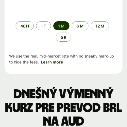
Time
48 H
1 T
1 M
6 M
12 M
period
5 R
We use the real, mid-market rate with no sneaky mark-up
to hide the fees.
Learn more
Dnešný výmenný
kurz pre prevod BRL
na AUD