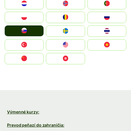
Nederland
Norge
Portugal
Polska
România
Россия
Slovensko
Ruoŧŧa
ไทย
Türkiye
United States
Vietnam
中国
中國香港特別行政區
Výmenné kurzy:
Prevod peňazí do zahraničia: