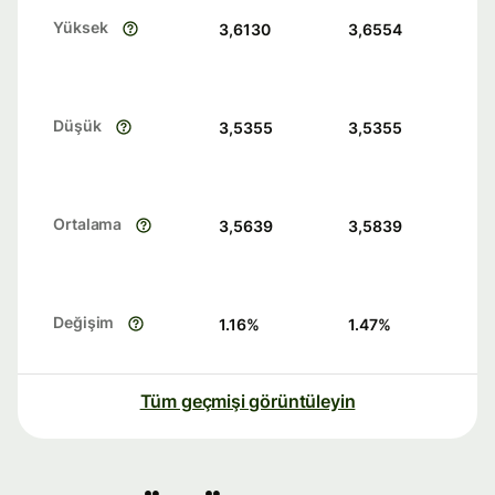
Yüksek
3,6130
3,6554
Düşük
3,5355
3,5355
Ortalama
3,5639
3,5839
Değişim
1.16
%
1.47
%
Tüm geçmişi görüntüleyin