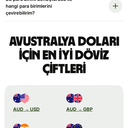
hangi para birimlerini
çevirebilirim?
Avustralya doları
için en iyi döviz
çiftleri
AUD → USD
AUD → GBP