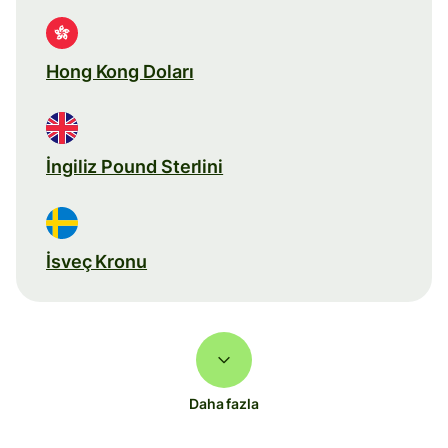
Hong Kong Doları
İngiliz Pound Sterlini
İsveç Kronu
Daha fazla