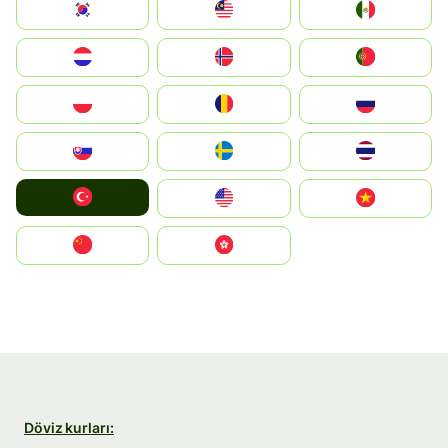
South Korea
Malay
Mexico
Nederland
Norge
Portugal
Polska
România
Россия
Slovensko
Ruoŧŧa
ไทย
Türkiye
United States
Vietnam
中国
中國香港特別行政區
Döviz kurları: