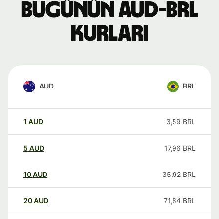
Bugünün AUD-BRL
kurları
AUD
BRL
1
AUD
3,59
BRL
5
AUD
17,96
BRL
10
AUD
35,92
BRL
20
AUD
71,84
BRL