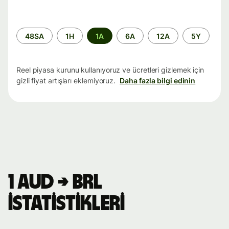
Zaman
48SA
1H
1A
6A
12A
5Y
aralığı
Reel piyasa kurunu kullanıyoruz ve ücretleri gizlemek için
gizli fiyat artışları eklemiyoruz.
Daha fazla bilgi edinin
1 AUD → BRL
istatistikleri