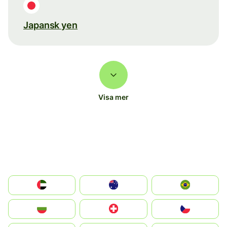
Japansk yen
Visa mer
الإمارات العربية المتحدة
Australia
Brazil
България
Switzerland
Czechia