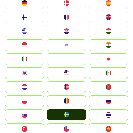
Deutschland
Denmark
España
Suomi
France
United Kingdom
Greece
Hrvatska
Magyarország
Indonesia
Israel
India
Italia
JA
Japan
South Korea
Malay
Mexico
Nederland
Norge
Portugal
Polska
România
Россия
Ruoŧŧa
Slovensko
ไทย
Türkiye
United States
Vietnam