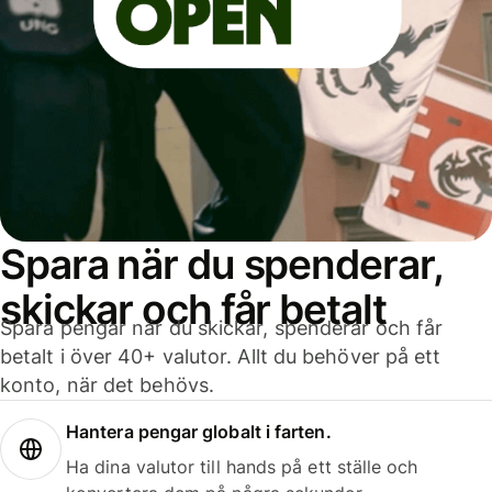
Spara när du spenderar,
skickar och får betalt
Spara pengar när du skickar, spenderar och får
betalt i över 40+ valutor. Allt du behöver på ett
konto, när det behövs.
Hantera pengar globalt i farten.
Ha dina valutor till hands på ett ställe och