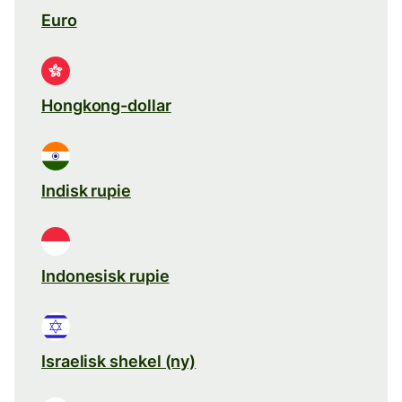
Euro
Hongkong-dollar
Indisk rupie
Indonesisk rupie
Israelisk shekel (ny)