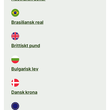
Brasiliansk real
Brittiskt pund
Bulgarisk lev
Dansk krona