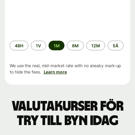
Time
48H
1V
1M
6M
12M
5Å
period
We use the real, mid-market rate with no sneaky mark-up
to hide the fees.
Learn more
Valutakurser för
TRY till BYN idag