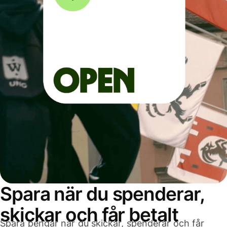
Spara när du spenderar,
skickar och får betalt
Spara pengar när du skickar, spenderar och får