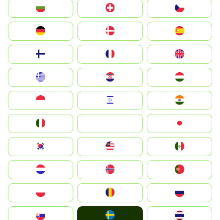
България
Switzerland
Czechia
Deutschland
Denmark
España
Suomi
France
United Kingdom
Greece
Hrvatska
Magyarország
Indonesia
Israel
India
Italia
JA
Japan
South Korea
Malay
Mexico
Nederland
Norge
Portugal
Polska
România
Россия
Ruoŧŧa
Slovensko
ไทย