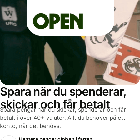
Spara när du spenderar,
skickar och får betalt
Spara pengar när du skickar, spenderar och får
betalt i över 40+ valutor. Allt du behöver på ett
konto, när det behövs.
Hantera pengar globalt i farten.