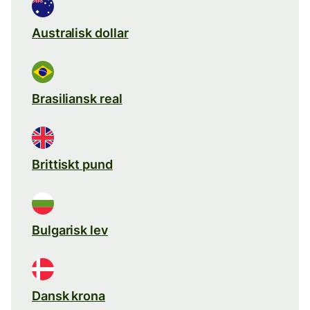
Australisk dollar
Brasiliansk real
Brittiskt pund
Bulgarisk lev
Dansk krona