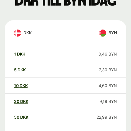
DKK till BYN idag
DKK
BYN
1
DKK
0,46
BYN
5
DKK
2,30
BYN
10
DKK
4,60
BYN
20
DKK
9,19
BYN
50
DKK
22,99
BYN