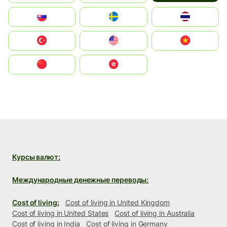
Slovensko
Ruoŧŧa
ไทย
Türkiye
United States
Vietnam
中国
中國香港特別行政區
Курсы валют:
Международные денежные переводы:
Cost of living:
Cost of living in United Kingdom
Cost of living in United States
Cost of living in Australia
Cost of living in India
Cost of living in Germany