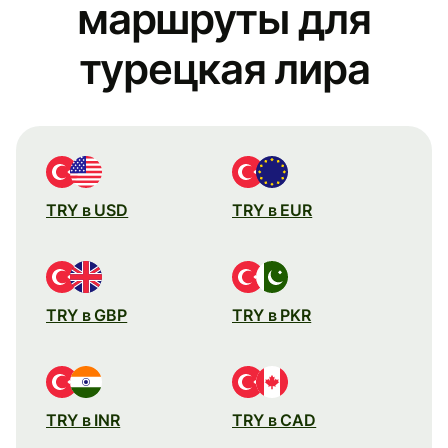
маршруты для
турецкая лира
TRY в USD
TRY в EUR
TRY в GBP
TRY в PKR
TRY в INR
TRY в CAD