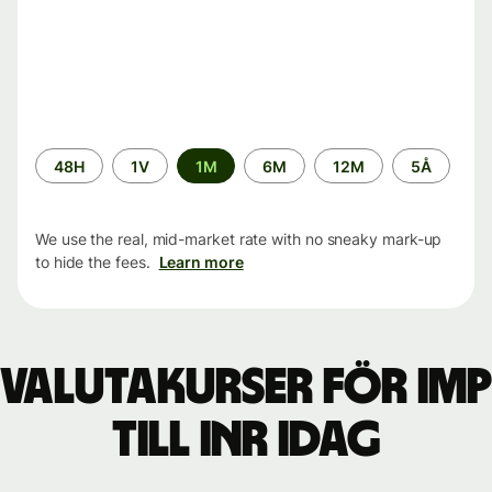
Time
48H
1V
1M
6M
12M
5Å
period
We use the real, mid-market rate with no sneaky mark-up
to hide the fees.
Learn more
Valutakurser för IMP
till INR idag