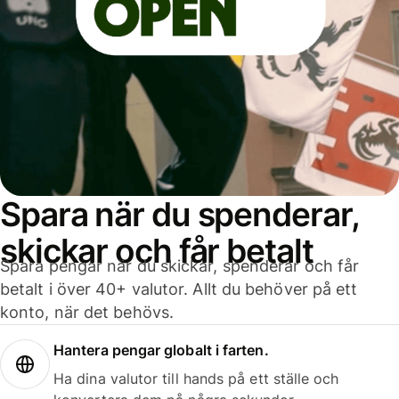
Spara när du spenderar,
skickar och får betalt
Spara pengar när du skickar, spenderar och får
betalt i över 40+ valutor. Allt du behöver på ett
konto, när det behövs.
Hantera pengar globalt i farten.
Ha dina valutor till hands på ett ställe och