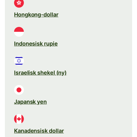
Hongkong-dollar
Indonesisk rupie
Israelisk shekel (ny)
Japansk yen
Kanadensisk dollar