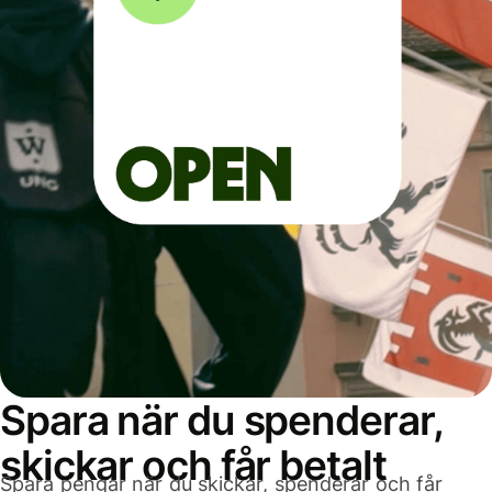
Spara när du spenderar,
skickar och får betalt
Spara pengar när du skickar, spenderar och får