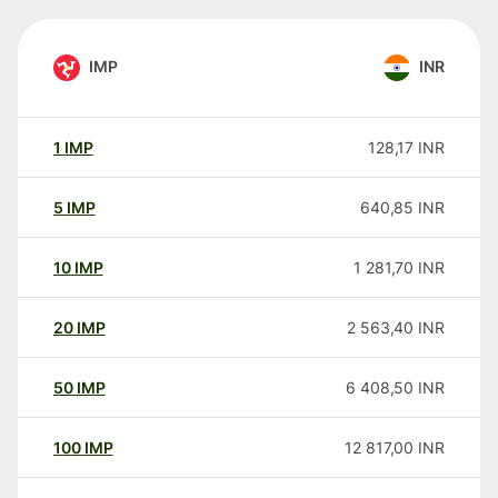
IMP
INR
1
IMP
128,17
INR
5
IMP
640,85
INR
10
IMP
1 281,70
INR
20
IMP
2 563,40
INR
50
IMP
6 408,50
INR
100
IMP
12 817,00
INR