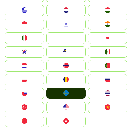
Greece
Hrvatska
Magyarország
Indonesia
Israel
India
Italia
JA
Japan
South Korea
Malay
Mexico
Nederland
Norge
Portugal
Polska
România
Россия
Ruoŧŧa
Slovensko
ไทย
Türkiye
United States
Vietnam
中国
中國香港特別行政區