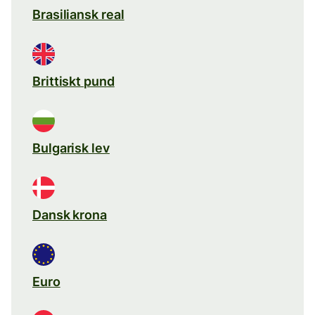
Brasiliansk real
Brittiskt pund
Bulgarisk lev
Dansk krona
Euro