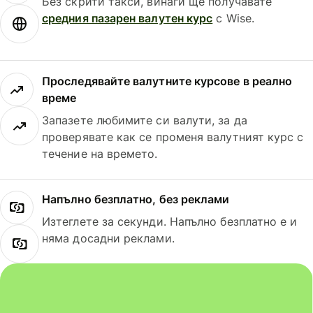
Без скрити такси, винаги ще получавате
средния пазарен валутен курс
с Wise.
Проследявайте валутните курсове в реално
време
Запазете любимите си валути, за да
проверявате как се променя валутният курс с
течение на времето.
Напълно безплатно, без реклами
Изтеглете за секунди. Напълно безплатно е и
няма досадни реклами.