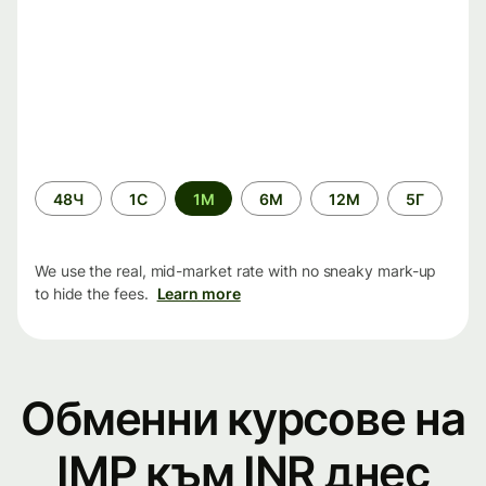
Time
48Ч
1С
1М
6М
12М
5Г
period
We use the real, mid-market rate with no sneaky mark-up
to hide the fees.
Learn more
Обменни курсове на
IMP към INR днес