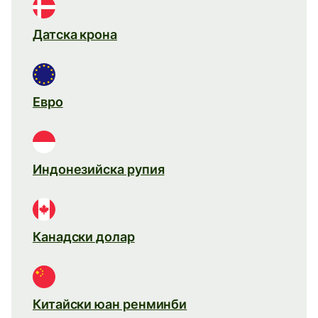
Датска крона
Евро
Индонезийска рупия
Канадски долар
Китайски юан ренминби