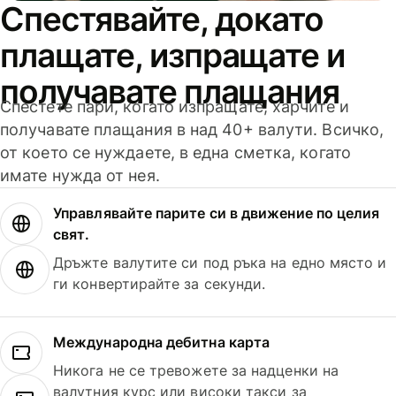
Спестявайте, докато
плащате, изпращате и
получавате плащания
Спестете пари, когато изпращате, харчите и
получавате плащания в над 40+ валути. Всичко,
от което се нуждаете, в една сметка, когато
имате нужда от нея.
Управлявайте парите си в движение по целия
свят.
Дръжте валутите си под ръка на едно място и
ги конвертирайте за секунди.
Международна дебитна карта
Никога не се тревожете за надценки на
валутния курс или високи такси за