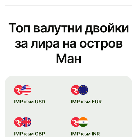
Топ валутни двойки
за лира на остров
Ман
IMP към USD
IMP към EUR
IMP към GBP
IMP към INR