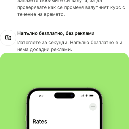
Запазете любимите си валути, за да
проверявате как се променя валутният курс с
течение на времето.
Напълно безплатно, без реклами
Изтеглете за секунди. Напълно безплатно е и
няма досадни реклами.