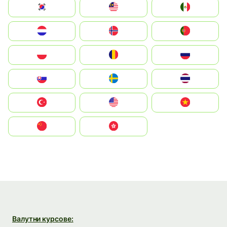
South Korea
Malay
Mexico
Nederland
Norge
Portugal
Polska
România
Россия
Slovensko
Ruoŧŧa
ไทย
Türkiye
United States
Vietnam
中国
中國香港特別行政區
Валутни курсове: