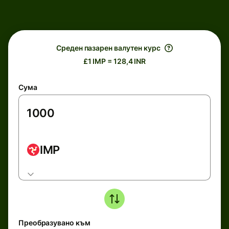
Среден пазарен валутен курс
£1 IMP = 128,4 INR
Сума
IMP
Преобразувано към