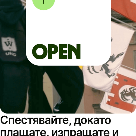
Спестявайте, докато
плащате, изпращате и