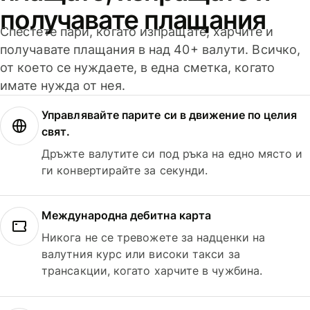
получавате плащания
Спестете пари, когато изпращате, харчите и
получавате плащания в над 40+ валути. Всичко,
от което се нуждаете, в една сметка, когато
имате нужда от нея.
Управлявайте парите си в движение по целия
свят.
Дръжте валутите си под ръка на едно място и
ги конвертирайте за секунди.
Международна дебитна карта
Никога не се тревожете за надценки на
валутния курс или високи такси за
трансакции, когато харчите в чужбина.