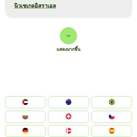
นิวเชเกลอิสราเอล
แสดงมากขึ้น
الإمارات العربية المتحدة
Australia
Brazil
България
Switzerland
Czechia
Deutschland
Denmark
España