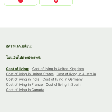
中国
中國香港特別行政區
อัตราแลกเปลี่ยน:
โอนเงินไปต่างประเทศ:
Cost of living:
Cost of living in United Kingdom
Cost of living in United States
Cost of living in Australia
Cost of living in India
Cost of living in Germany
Cost of living in France
Cost of living in Spain
Cost of living in Canada