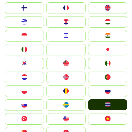
Suomi
France
United Kingdom
Greece
Hrvatska
Magyarország
Indonesia
Israel
India
Italia
JA
Japan
South Korea
Malay
Mexico
Nederland
Norge
Portugal
Polska
România
Россия
ไทย
Slovensko
Ruoŧŧa
Türkiye
United States
Vietnam