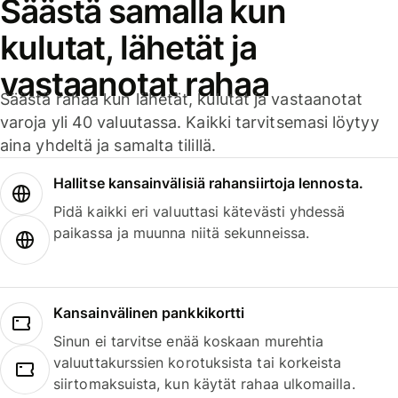
Säästä samalla kun
kulutat, lähetät ja
vastaanotat rahaa
Säästä rahaa kun lähetät, kulutat ja vastaanotat
varoja yli 40 valuutassa. Kaikki tarvitsemasi löytyy
aina yhdeltä ja samalta tilillä.
Hallitse kansainvälisiä rahansiirtoja lennosta.
Pidä kaikki eri valuuttasi kätevästi yhdessä
paikassa ja muunna niitä sekunneissa.
Kansainvälinen pankkikortti
Sinun ei tarvitse enää koskaan murehtia
valuuttakurssien korotuksista tai korkeista
siirtomaksuista, kun käytät rahaa ulkomailla.