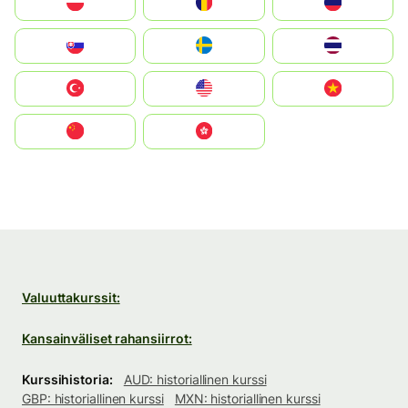
Polska
România
Россия
Slovensko
Ruoŧŧa
ไทย
Türkiye
United States
Vietnam
中国
中國香港特別行政區
Valuuttakurssit:
Kansainväliset rahansiirrot:
Kurssihistoria:
AUD: historiallinen kurssi
GBP: historiallinen kurssi
MXN: historiallinen kurssi