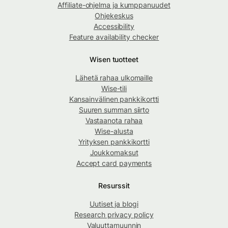
Affiliate-ohjelma ja kumppanuudet
Ohjekeskus
Accessibility
Feature availability checker
Wisen tuotteet
Lähetä rahaa ulkomaille
Wise-tili
Kansainvälinen pankkikortti
Suuren summan siirto
Vastaanota rahaa
Wise-alusta
Yrityksen pankkikortti
Joukkomaksut
Accept card payments
Resurssit
Uutiset ja blogi
Research privacy policy
Valuuttamuunnin