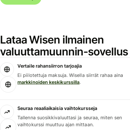
Lataa Wisen ilmainen
valuuttamuunnin-sovellus
Vertaile rahansiirron tarjoajia
Ei piilotettuja maksuja. Wisella siirrät rahaa aina
markkinoiden keskikurssilla
.
Seuraa reaaliaikaisia vaihtokursseja
Tallenna suosikkivaluuttasi ja seuraa, miten sen
vaihtokurssi muuttuu ajan mittaan.