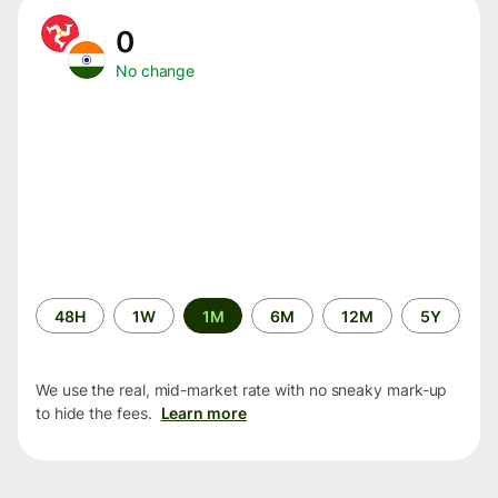
0
No change
Time
48H
1W
1M
6M
12M
5Y
period
We use the real, mid-market rate with no sneaky mark-up
to hide the fees.
Learn more