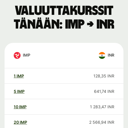
Valuuttakurssit
tänään: IMP → INR
IMP
INR
1
IMP
128,35
INR
5
IMP
641,74
INR
10
IMP
1 283,47
INR
20
IMP
2 566,94
INR