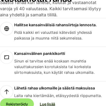
Säästä rahaa kun lähetät, kulutat ja vastaanotat
varoja yli 40 valuutassa. Kaikki tarvitsemasi löytyy
aina yhdeltä ja samalta tilillä.
Hallitse kansainvälisiä rahansiirtoja lennosta.
Pidä kaikki eri valuuttasi kätevästi yhdessä
paikassa ja muunna niitä sekunneissa.
Kansainvälinen pankkikortti
Sinun ei tarvitse enää koskaan murehtia
valuuttakurssien korotuksista tai korkeista
siirtomaksuista, kun käytät rahaa ulkomailla.
Lähetä rahaa ulkomaille ja säästä maksuissa
Laita raha kiertämään, etäisyydestä riippumatta.
Rekisteröidy
Lue lisää