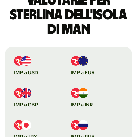
valutarie per
Sterlina dell'Isola
di Man
IMP a USD
IMP a EUR
IMP a GBP
IMP a INR
IMP a JPY
IMP a RUB