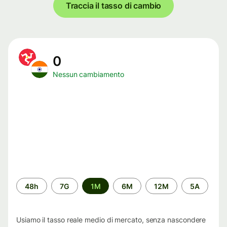
Traccia il tasso di cambio
0
Nessun cambiamento
Periodo
48h
7G
1M
6M
12M
5A
di
tempo
Usiamo il tasso reale medio di mercato, senza nascondere