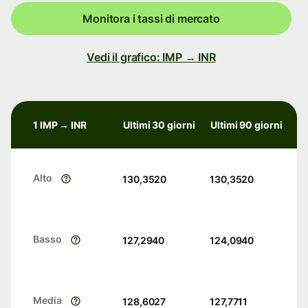
Monitora i tassi di mercato
Vedi il grafico: IMP → INR
1 IMP → INR
Ultimi 30 giorni
Ultimi 90 giorni
Alto
130,3520
130,3520
Basso
127,2940
124,0940
Media
128,6027
127,7711