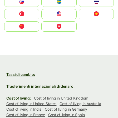
Slovensko
Ruoŧŧa
ไทย
Türkiye
United States
Vietnam
中国
中國香港特別行政區
Tassi di cambio:
Trasferimenti internazionali di denaro:
Cost of living:
Cost of living in United Kingdom
Cost of living in United States
Cost of living in Australia
Cost of living in India
Cost of living in Germany
Cost of living in France
Cost of living in Spain