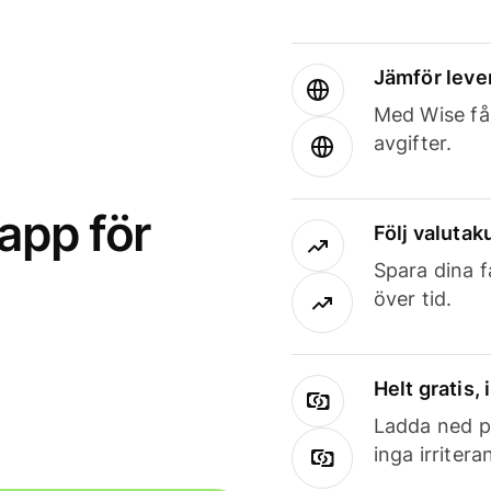
Jämför leve
Med Wise får
avgifter.
app för
Följ valutaku
Spara dina f
över tid.
Helt gratis,
Ladda ned på
inga irriter