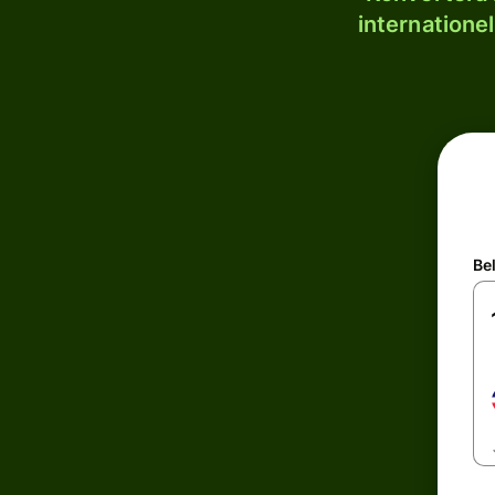
internatione
Be