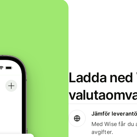
Ladda ned 
valutaomva
Jämför leverantö
Med Wise får du a
avgifter.