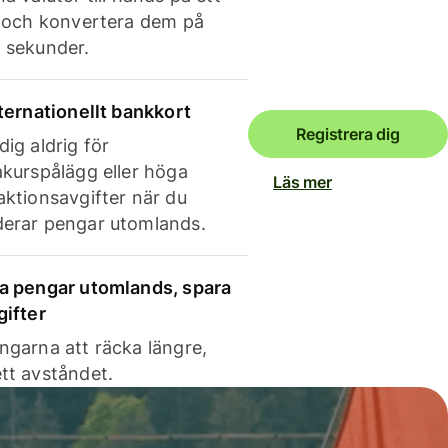
e och konvertera dem på
 sekunder.
nternationellt bankkort
Registrera dig
dig aldrig för
akurspålägg eller höga
Läs mer
aktionsavgifter när du
erar pengar utomlands.
a pengar utomlands, spara
gifter
ngarna att räcka längre,
tt avståndet.