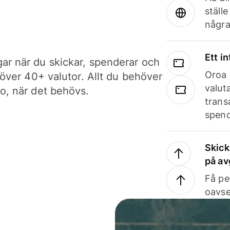
ställ
några
Ett i
ar när du skickar, spenderar och
Oroa 
i över 40+ valutor. Allt du behöver
valut
to, när det behövs.
trans
spend
Skick
på av
Få pe
oavse