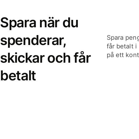
Spara när du
spenderar,
Spara peng
får betalt 
skickar och får
på ett kon
betalt