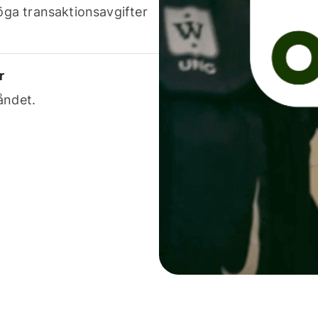
höga transaktionsavgifter
r
åndet.