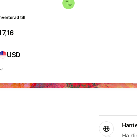
verterad till
USD
Hante
Ha din