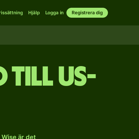
rissättning
Hjälp
Logga in
Registrera dig
till US-
 Wise är det