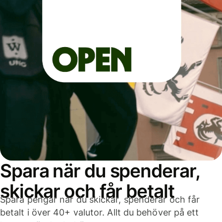
Spara när du spenderar,
skickar och får betalt
Spara pengar när du skickar, spenderar och får
betalt i över 40+ valutor. Allt du behöver på ett