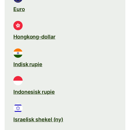
Euro
Hongkong-dollar
Indisk rupie
Indonesisk rupie
Israelisk shekel (ny)