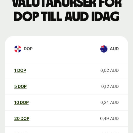
Valutakurser för
DOP till AUD idag
DOP
AUD
1
DOP
0,02
AUD
5
DOP
0,12
AUD
10
DOP
0,24
AUD
20
DOP
0,49
AUD