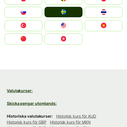
Ruoŧŧa
Slovensko
ไทย
Türkiye
United States
Vietnam
中国
中國香港特別行政區
Valutakurser:
Skicka pengar utomlands:
Historiska valutakurser:
Historisk kurs för AUD
Historisk kurs för GBP
Historisk kurs för MXN