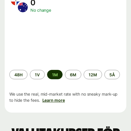
0
No change
Time
48H
1V
1M
6M
12M
5Å
period
We use the real, mid-market rate with no sneaky mark-up
to hide the fees.
Learn more