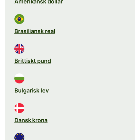
Amerikansk dollar
Brasiliansk real
Brittiskt pund
Bulgarisk lev
Dansk krona