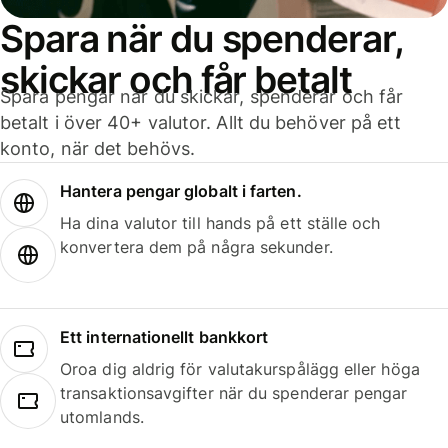
Spara när du spenderar,
skickar och får betalt
Spara pengar när du skickar, spenderar och får
betalt i över 40+ valutor. Allt du behöver på ett
konto, när det behövs.
Hantera pengar globalt i farten.
Ha dina valutor till hands på ett ställe och
konvertera dem på några sekunder.
Ett internationellt bankkort
Oroa dig aldrig för valutakurspålägg eller höga
transaktionsavgifter när du spenderar pengar
utomlands.