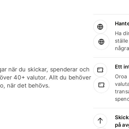
Hante
Ha din
ställ
några
Ett i
ar när du skickar, spenderar och
Oroa 
i över 40+ valutor. Allt du behöver
valut
to, när det behövs.
trans
spend
Skick
på av