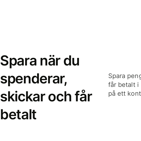
Spara när du
spenderar,
Spara peng
får betalt 
skickar och får
på ett kon
betalt