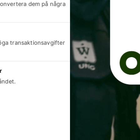
h konvertera dem på några
höga transaktionsavgifter
r
åndet.