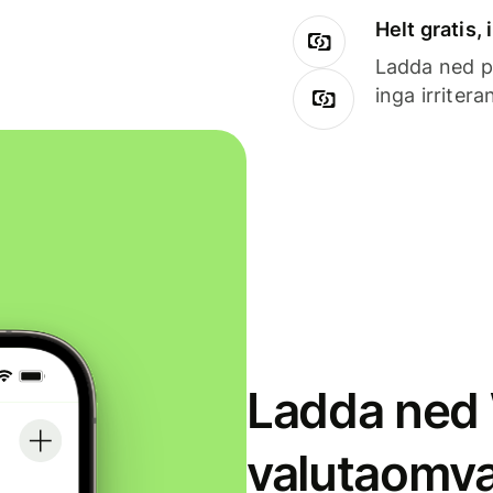
Helt gratis,
Ladda ned på
inga irriter
Ladda ned 
valutaomva