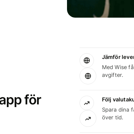
Jämför leve
Med Wise får
avgifter.
app för
Följ valutaku
Spara dina f
över tid.