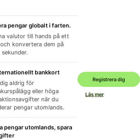
ra pengar globalt i farten.
a valutor till hands på ett
e och konvertera dem på
 sekunder.
nternationellt bankkort
Registrera dig
dig aldrig för
akurspålägg eller höga
Läs mer
aktionsavgifter när du
erar pengar utomlands.
a pengar utomlands, spara
gifter