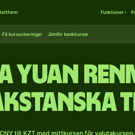
lattform
Funktioner
P
Få kursaviseringar
Jämför bankkurser
a yuan renm
kstanska 
CNY till KZT med mittkursen för valutakursen.