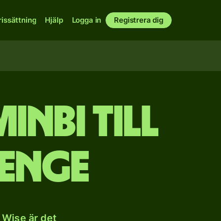
rissättning
Hjälp
Logga in
Registrera dig
inbi till
tenge
 Wise är det