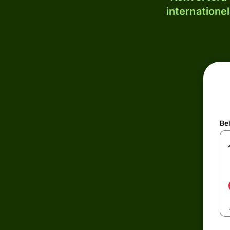
internatione
Be