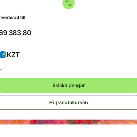
verterad till
KZT
Skicka pengar
Följ valutakursen