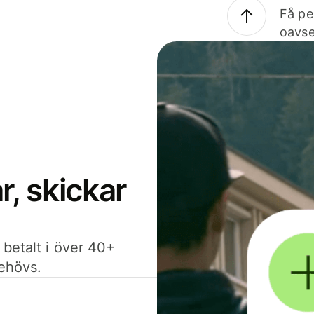
Få pe
oavse
, skickar
 betalt i över 40+
behövs.