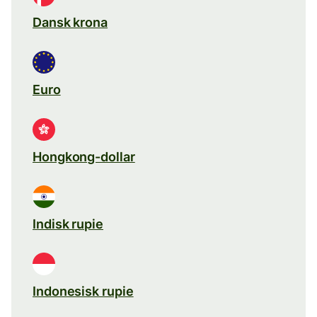
Dansk krona
Euro
Hongkong-dollar
Indisk rupie
Indonesisk rupie