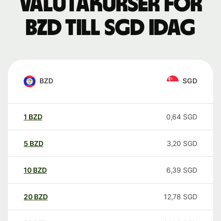
Valutakurser för
BZD till SGD idag
BZD
SGD
1
BZD
0,64
SGD
5
BZD
3,20
SGD
10
BZD
6,39
SGD
20
BZD
12,78
SGD