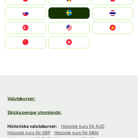
Ruoŧŧa
Slovensko
ไทย
Türkiye
United States
Vietnam
中国
中國香港特別行政區
Valutakurser:
Skicka pengar utomlands:
Historiska valutakurser:
Historisk kurs för AUD
Historisk kurs för GBP
Historisk kurs för MXN