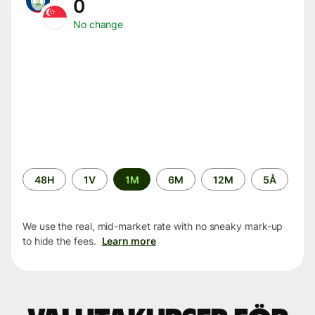
0
No change
Time
48H
1V
1M
6M
12M
5Å
period
We use the real, mid-market rate with no sneaky mark-up
to hide the fees.
Learn more