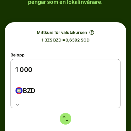
pengar som en lokalinvånare.
Mittkurs för valutakursen
1 BZ$ BZD = 0,6392 SGD
Belopp
BZD