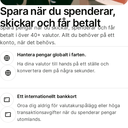
Spara när du spenderar,
skickar och får betalt
Spara pengar när du skickar, spenderar och får
betalt i över 40+ valutor. Allt du behöver på ett
konto, när det behövs.
Hantera pengar globalt i farten.
Ha dina valutor till hands på ett ställe och
konvertera dem på några sekunder.
Ett internationellt bankkort
Oroa dig aldrig för valutakurspålägg eller höga
transaktionsavgifter när du spenderar pengar
utomlands.