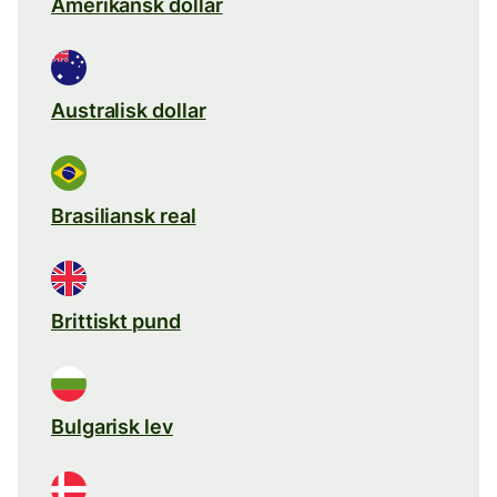
Amerikansk dollar
Australisk dollar
Brasiliansk real
Brittiskt pund
Bulgarisk lev