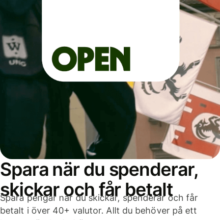
Spara när du spenderar,
skickar och får betalt
Spara pengar när du skickar, spenderar och får
betalt i över 40+ valutor. Allt du behöver på ett