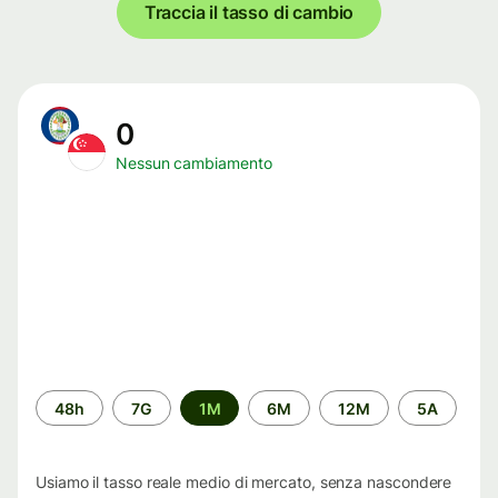
Traccia il tasso di cambio
0
Nessun cambiamento
Periodo
48h
7G
1M
6M
12M
5A
di
tempo
Usiamo il tasso reale medio di mercato, senza nascondere