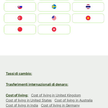
Slovensko
Ruoŧŧa
ไทย
Türkiye
United States
Vietnam
中国
中國香港特別行政區
Tassi di cambio:
Trasferimenti internazionali di denaro:
Cost of living:
Cost of living in United Kingdom
Cost of living in United States
Cost of living in Australia
Cost of living in India
Cost of living in Germany